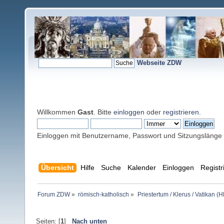
Webseite ZDW
Willkommen
Gast
. Bitte
einloggen
oder
registrieren
.
Einloggen mit Benutzername, Passwort und Sitzungslänge
Übersicht
Hilfe
Suche
Kalender
Einloggen
Registr
Forum ZDW
»
römisch-katholisch
»
Priestertum / Klerus / Vatikan (Hl
Seiten: [
1
]
Nach unten