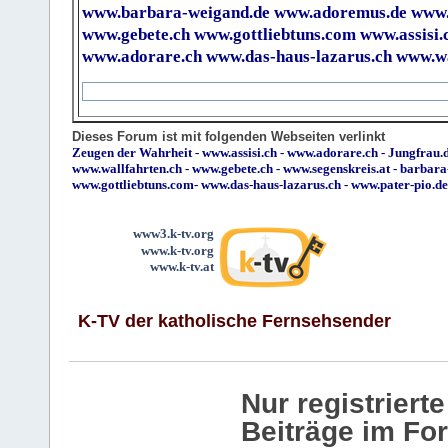
www.barbara-weigand.de
www.adoremus.de
www.
www.gebete.ch
www.gottliebtuns.com
www.assisi.
www.adorare.ch
www.das-haus-lazarus.ch
www.wa
Dieses Forum ist mit folgenden Webseiten verlinkt
Zeugen der Wahrheit
-
www.assisi.ch
-
www.adorare.ch
-
Jungfrau.d
www.wallfahrten.ch
-
www.gebete.ch
-
www.segenskreis.at
-
barbara
www.gottliebtuns.com
-
www.das-haus-lazarus.ch
-
www.pater-pio.de
www3.k-tv.org
www.k-tv.org
www.k-tv.at
K-TV der katholische Fernsehsender
Nur registrier
Beiträge im Fo