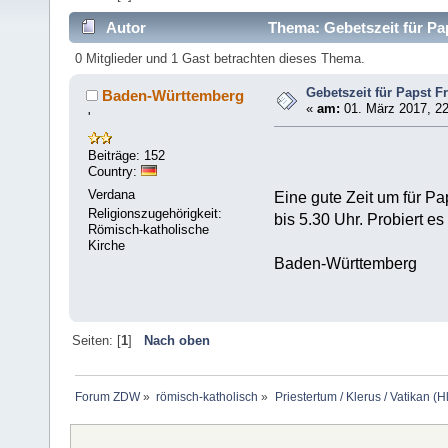
Autor
Thema: Gebetszeit für Pa
0 Mitglieder und 1 Gast betrachten dieses Thema.
Gebetszeit für Papst F
Baden-Württemberg
«
am:
01. März 2017, 22
'
Beiträge: 152
Country:
Verdana
Eine gute Zeit um für Pa
Religionszugehörigkeit:
bis 5.30 Uhr. Probiert e
Römisch-katholische
Kirche
Baden-Württemberg
Seiten: [
1
]
Nach oben
Forum ZDW
»
römisch-katholisch
»
Priestertum / Klerus / Vatikan (Hl