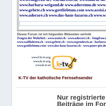
www.barbara-weigand.de
www.adoremus.de
www.
www.gebete.ch
www.gottliebtuns.com
www.assisi.
www.adorare.ch
www.das-haus-lazarus.ch
www.wa
Dieses Forum ist mit folgenden Webseiten verlinkt
Zeugen der Wahrheit
-
www.assisi.ch
-
www.adorare.ch
-
Jungfrau.d
www.wallfahrten.ch
-
www.gebete.ch
-
www.segenskreis.at
-
barbara
www.gottliebtuns.com
-
www.das-haus-lazarus.ch
-
www.pater-pio.de
www3.k-tv.org
www.k-tv.org
www.k-tv.at
K-TV der katholische Fernsehsender
Nur registrier
Beiträge im Fo