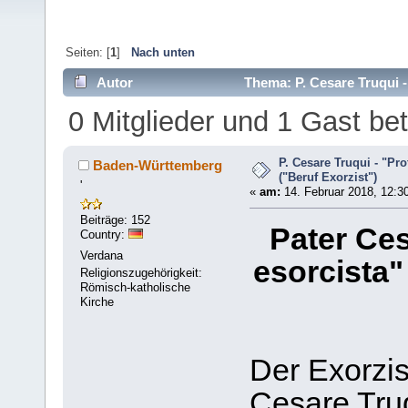
Seiten: [
1
]
Nach unten
Autor
Thema: P. Cesare Truqui -
0 Mitglieder und 1 Gast b
P. Cesare Truqui - "Pr
Baden-Württemberg
("Beruf Exorzist")
'
«
am:
14. Februar 2018, 12:3
Beiträge: 152
Pater Ces
Country:
Verdana
esorcista"
Religionszugehörigkeit:
Römisch-katholische
Kirche
Der Exorzis
Cesare Tru