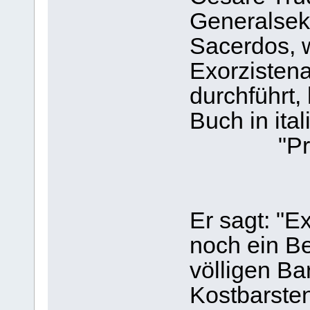
Generalsekr
Sacerdos, 
Exorzisten
durchführt,
Buch in ita
"Pr
Er sagt: "E
noch ein Be
völligen Ba
Kostbarsten