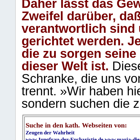
Daher lässt das Gew
Zweifel darüber, daß
verantwortlich sind
gerichtet werden. Je
die zu sorgen seine
dieser Welt ist.
Diese
Schranke, die uns vo
trennt. »Wir haben hi
sondern suchen die z
Suche in den kath. Webseiten von:
Zeugen der Wahrheit
www.Jungfrau-der-Eucharistie.de
www.maria-die