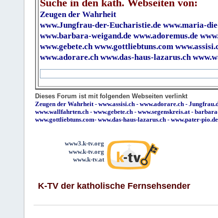
Suche in den kath. Webseiten von:
Zeugen der Wahrheit
www.Jungfrau-der-Eucharistie.de
www.maria-die
www.barbara-weigand.de
www.adoremus.de
www.
www.gebete.ch
www.gottliebtuns.com
www.assisi.
www.adorare.ch
www.das-haus-lazarus.ch
www.wa
Dieses Forum ist mit folgenden Webseiten verlinkt
Zeugen der Wahrheit
-
www.assisi.ch
-
www.adorare.ch
-
Jungfrau.d
www.wallfahrten.ch
-
www.gebete.ch
-
www.segenskreis.at
-
barbara
www.gottliebtuns.com
-
www.das-haus-lazarus.ch
-
www.pater-pio.de
www3.k-tv.org
www.k-tv.org
www.k-tv.at
K-TV der katholische Fernsehsender