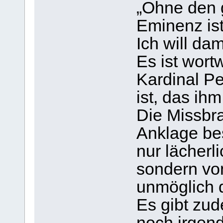
„Ohne den g
Eminenz ist
Ich will da
Es ist wort
Kardinal Pe
ist, das ihm
Die Missbr
Anklage be
nur lächerli
sondern vo
unmöglich d
Es gibt zud
noch irgend