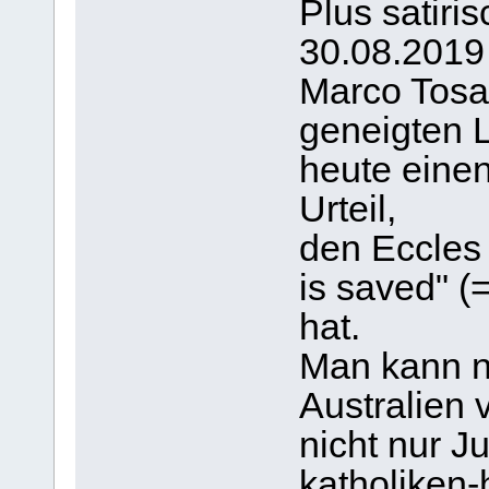
Plus satiri
30.08.2019 
Marco Tosat
geneigten L
heute einen
Urteil,
den Eccles 
is saved" (=
hat.
Man kann nu
Australien 
nicht nur J
katholiken-