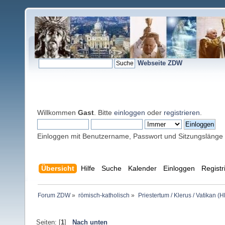
Webseite ZDW
Willkommen
Gast
. Bitte
einloggen
oder
registrieren
.
Einloggen mit Benutzername, Passwort und Sitzungslänge
Übersicht
Hilfe
Suche
Kalender
Einloggen
Registr
Forum ZDW
»
römisch-katholisch
»
Priestertum / Klerus / Vatikan (Hl
Seiten: [
1
]
Nach unten