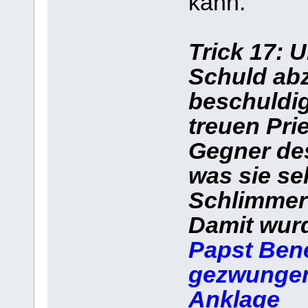
kann.“
Trick 17: 
Schuld ab
beschuldi
treuen Pri
Gegner de
was sie s
Schlimmer
Damit wur
Papst Bene
gezwungen,
Anklage