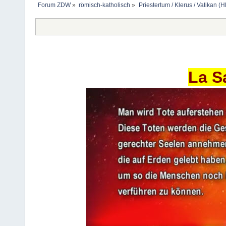
Forum ZDW
»
römisch-katholisch
»
Priestertum / Klerus / Vatikan (Hl
La S