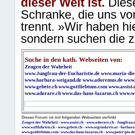
dieser Welt ist.
Diese
Schranke, die uns vo
trennt. »Wir haben hi
sondern suchen die z
Suche in den kath. Webseiten von:
Zeugen der Wahrheit
www.Jungfrau-der-Eucharistie.de
www.maria-die
www.barbara-weigand.de
www.adoremus.de
www.
www.gebete.ch
www.gottliebtuns.com
www.assisi.
www.adorare.ch
www.das-haus-lazarus.ch
www.wa
Dieses Forum ist mit folgenden Webseiten verlinkt
Zeugen der Wahrheit
-
www.assisi.ch
-
www.adorare.ch
-
Jungfrau.d
www.wallfahrten.ch
-
www.gebete.ch
-
www.segenskreis.at
-
barbara
www.gottliebtuns.com
-
www.das-haus-lazarus.ch
-
www.pater-pio.de