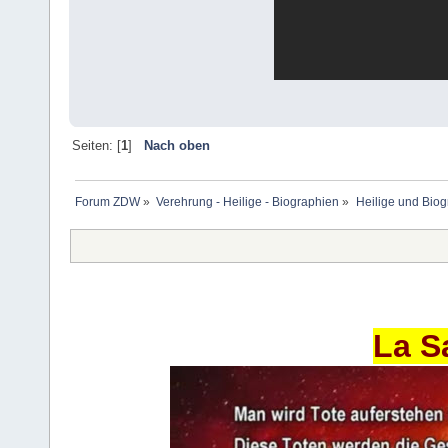
Seiten: [
1
]
Nach oben
Forum ZDW
»
Verehrung - Heilige - Biographien
»
Heilige und Bio
La S