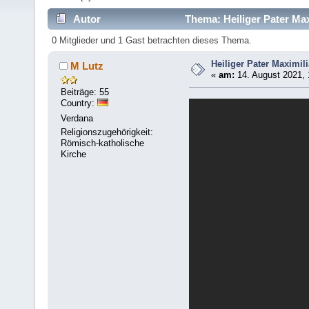
Autor
Thema: Heiliger Pater Ma
0 Mitglieder und 1 Gast betrachten dieses Thema.
Heiliger Pater Maximil
M Lutz
«
am:
14. August 2021, 
Beiträge: 55
Country:
Verdana
Religionszugehörigkeit:
Römisch-katholische
Kirche