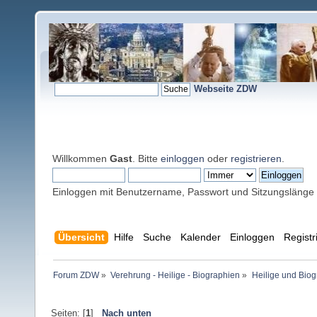
Webseite ZDW
Willkommen
Gast
. Bitte
einloggen
oder
registrieren
.
Einloggen mit Benutzername, Passwort und Sitzungslänge
Übersicht
Hilfe
Suche
Kalender
Einloggen
Registr
Forum ZDW
»
Verehrung - Heilige - Biographien
»
Heilige und Bio
Seiten: [
1
]
Nach unten