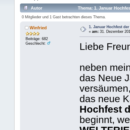
Autor
Thema: 1. Januar Hochfes
0 Mitglieder und 1 Gast betrachten dieses Thema.
1. Januar Hochfest der
Winfried
«
am:
31. Dezember 201
Beiträge: 682
Geschlecht:
Liebe Freu
neben mei
das Neue 
versäumen,
das neue K
Hochfest d
beginnt, we