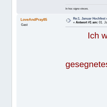
In hoc signo vinces.
Re:1. Januar Hochfest 
LoveAndPray85
«
Antwort #1 am:
01. Ja
Gast
Ich w
ein 
gesegnete
und d