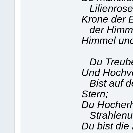
Lilienrose
Krone der 
der Himmli
Himmel und 
Du Treube
Und Hochve
Bist auf d
Stern;
Du Hocher
Strahlen
Du bist di