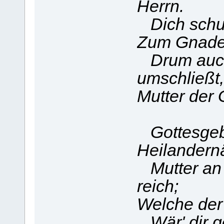
Herrn.
Dich schuf
Zum Gnade
Drum auch
umschließt,
Mutter der 
Gottesgeb
Heilandernä
Mutter an
reich;
Welche der
Wär' dir g