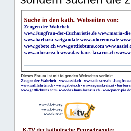
Suche in den kath. Webseiten von:
Zeugen der Wahrheit
www.Jungfrau-der-Eucharistie.de
www.maria-die
www.barbara-weigand.de
www.adoremus.de
www.
www.gebete.ch
www.gottliebtuns.com
www.assisi.
www.adorare.ch
www.das-haus-lazarus.ch
www.wa
Dieses Forum ist mit folgenden Webseiten verlinkt
Zeugen der Wahrheit
-
www.assisi.ch
-
www.adorare.ch
-
Jungfrau.d
www.wallfahrten.ch
-
www.gebete.ch
-
www.segenskreis.at
-
barbara
www.gottliebtuns.com
-
www.das-haus-lazarus.ch
-
www.pater-pio.de
www3.k-tv.org
www.k-tv.org
www.k-tv.at
K-TV der katholische Fernsehsender