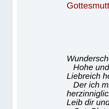
Gottesmutt
Wunderschö
Hohe und 
Liebreich h
Der ich mi
herzinniglic
Leib dir un