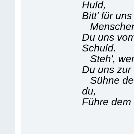
Huld,
Bitt' für un
Menschen,
Du uns vom
Schuld.
Steh', wen
Du uns zur 
Sühne den 
du,
Führe dem 