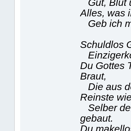
Gut, Blut u
Alles, was 
Geb ich mit
Schuldlos 
Einzigerk
Du Gottes 
Braut,
Die aus de
Reinste wie
Selber der
gebaut.
Du makello