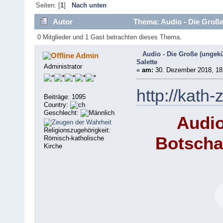
Seiten: [
1
]
Nach unten
Autor
Thema: Audio - Die Große 
0 Mitglieder und 1 Gast betrachten dieses Thema.
Audio - Die Große (ungekü
Admin
Salette
Administrator
«
am:
30. Dezember 2018, 18
http://kath-
Beiträge: 1095
Country:
Geschlecht:
Audio
Religionszugehörigkeit:
Botschaf
Römisch-katholische
Kirche