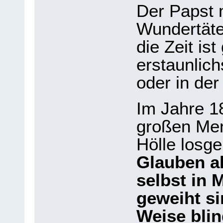
Der Papst 
Wundertäte
die Zeit is
erstaunlic
oder in der 
Im Jahre 18
großen Men
Hölle losg
Glauben a
selbst in 
geweiht si
Weise bli