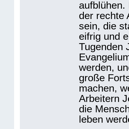
aufblühen.
der rechte 
sein, die s
eifrig und
Tugenden J
Evangelium
werden, un
große Fort
machen, wei
Arbeitern J
die Mensch
leben werd