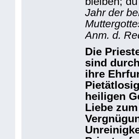
bleiben; du
Jahr der b
Muttergott
Anm. d. Re
Die Priest
sind durch
ihre Ehrfu
Pietätlosig
heiligen G
Liebe zum
Vergnügun
Unreinigke