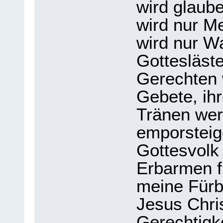
wird glaube
wird nur 
wird nur W
Gottesläst
Gerechten w
Gebete, ih
Tränen we
emporsteig
Gottesvolk
Erbarmen f
meine Fürb
Jesus Chris
Gerechtigk