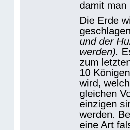
damit man 
Die Erde wi
geschlage
und der Hu
werden).
Es
zum letzte
10 Königen 
wird, welc
gleichen V
einzigen si
werden. Bev
eine Art fa