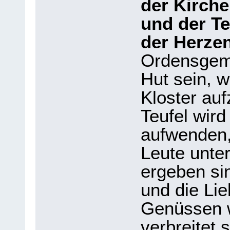
der Kirche
und der Te
der Herze
Ordensgeme
Hut sein, 
Kloster au
Teufel wird
aufwenden,
Leute unte
ergeben si
und die Lie
Genüssen w
verbreitet s