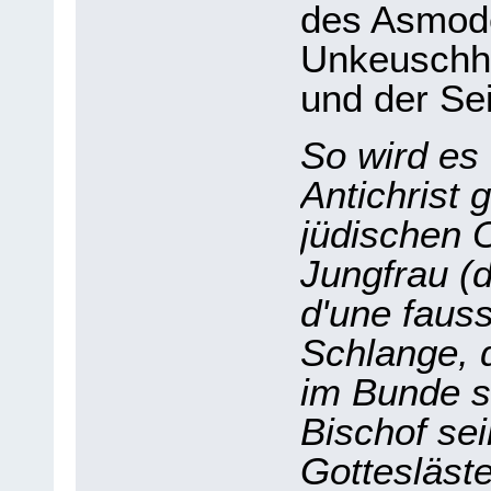
des Asmode
Unkeuschhe
und der Se
So wird es 
Antichrist 
jüdischen O
Jungfrau (d
d'une fauss
Schlange, 
im Bunde s
Bischof sei
Gottesläst