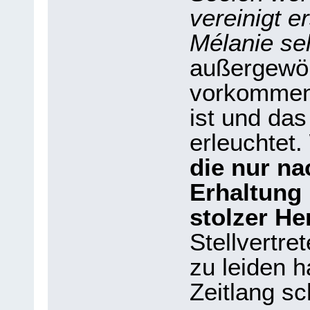
vereinigt e
Mélanie se
außergewö
vorkommen,
ist und das
erleuchtet.
die nur n
Erhaltung 
stolzer He
Stellvertre
zu leiden h
Zeitlang s