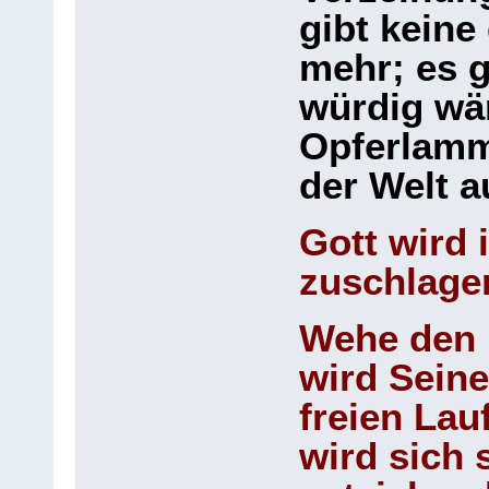
gibt keine
mehr; es g
würdig wä
Opferlamm
der Welt a
Gott wird 
zuschlage
Wehe den 
wird Sein
freien Lau
wird sich 