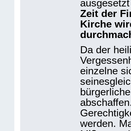
ausgesetzt
Zeit der F
Kirche wir
durchmac
Da der heil
Vergessenhe
einzelne si
seinesglei
bürgerlich
abschaffen
Gerechtigke
werden. Ma