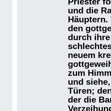
Priester f
und die R
Häuptern.
den gottg
durch ihre
schlechte
neuem kre
gottgewei
zum Himme
und siehe,
Türen; de
der die Ba
Verzeihung