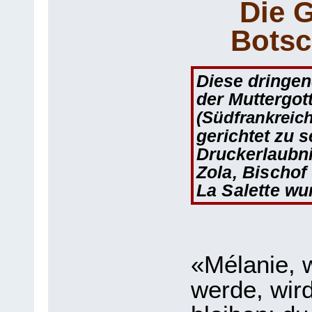
Die 
Botsc
Diese dringe
der Muttergot
(Südfrankreich
gerichtet zu s
Druckerlaubn
Zola, Bischof
La Salette wu
«Mélanie, w
werde, wir