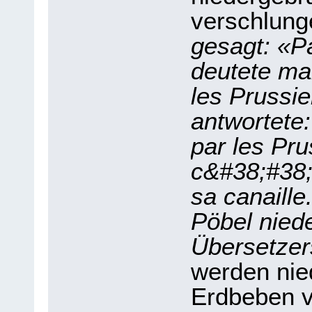
verschlun
gesagt: «Pa
deutete ma
les Prussi
antwortete:
par les Pru
c&#38;#38;
sa canaille
Pöbel nied
Übersetzer
werden nie
Erdbeben 