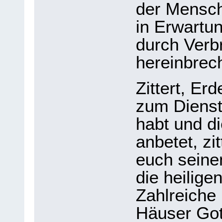
der Mensch
in Erwartu
durch Verb
hereinbrech
Zittert, Er
zum Dienst
habt und di
anbe
tet, z
euch seinen
die heilige
Zahlreiche 
Häuser Got