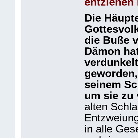
entziehen
Die Häupte
Gottesvol
die Buße v
Dämon hat
verdunkelt
geworden, 
seinem Sch
um sie zu
alten Schla
Entzweiung
in alle Ges