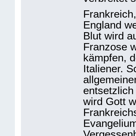
Frankreich,
England we
Blut wird a
Franzose w
kämpfen, de
Italiener. 
allgemeine
entsetzlich
wird Gott w
Frankreich
Evangelium
Vergessenh