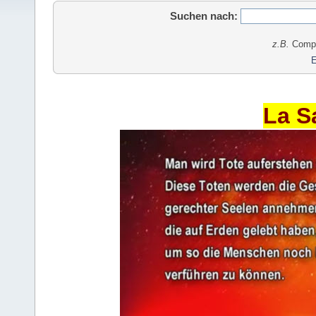
Suchen nach:
z.B.
Comput
E
La S