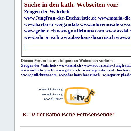
Suche in den kath. Webseiten von:
Zeugen der Wahrheit
www.Jungfrau-der-Eucharistie.de
www.maria-die
www.barbara-weigand.de
www.adoremus.de
www.
www.gebete.ch
www.gottliebtuns.com
www.assisi.
www.adorare.ch
www.das-haus-lazarus.ch
www.wa
Dieses Forum ist mit folgenden Webseiten verlinkt
Zeugen der Wahrheit
-
www.assisi.ch
-
www.adorare.ch
-
Jungfrau.d
www.wallfahrten.ch
-
www.gebete.ch
-
www.segenskreis.at
-
barbara
www.gottliebtuns.com
-
www.das-haus-lazarus.ch
-
www.pater-pio.de
www3.k-tv.org
www.k-tv.org
www.k-tv.at
K-TV der katholische Fernsehsender