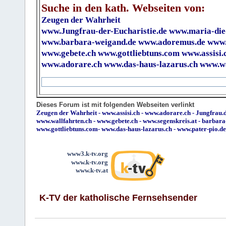
Suche in den kath. Webseiten von:
Zeugen der Wahrheit
www.Jungfrau-der-Eucharistie.de
www.maria-die
www.barbara-weigand.de
www.adoremus.de
www.
www.gebete.ch
www.gottliebtuns.com
www.assisi.
www.adorare.ch
www.das-haus-lazarus.ch
www.wa
Dieses Forum ist mit folgenden Webseiten verlinkt
Zeugen der Wahrheit
-
www.assisi.ch
-
www.adorare.ch
-
Jungfrau.d
www.wallfahrten.ch
-
www.gebete.ch
-
www.segenskreis.at
-
barbara
www.gottliebtuns.com
-
www.das-haus-lazarus.ch
-
www.pater-pio.de
www3.k-tv.org
www.k-tv.org
www.k-tv.at
K-TV der katholische Fernsehsender