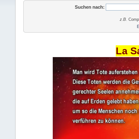
Suchen nach:
z.B.
Comput
E
La S