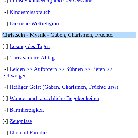
[-]
Frühsexualisierung und GenderWahn
[-]
Kindesmissbrauch
[-]
Die neue Weltreligion
Christsein - Mystik - Gaben, Charismen, Früchte.
[-]
Losung des Tages
[-]
Christsein im Alltag
[-]
Leiden >> Aufopfern >> Sühnen >> Beten >>
Schweigen
[-]
Heiliger Geist (Gaben, Charismen, Früchte usw)
[-]
Wunder und tatsächliche Begebenheiten
[-]
Barmherzigkeit
[-]
Zeugnisse
[-]
Ehe und Familie