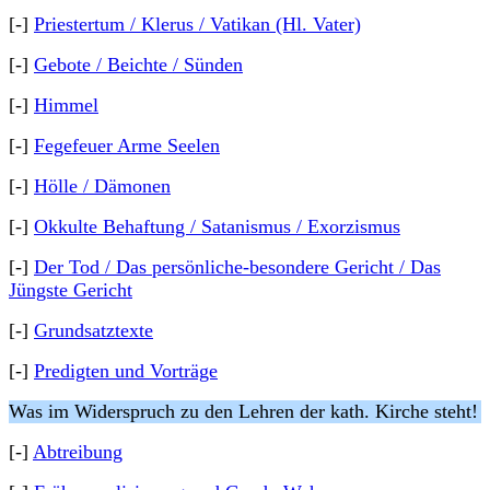
[-]
Priestertum / Klerus / Vatikan (Hl. Vater)
[-]
Gebote / Beichte / Sünden
[-]
Himmel
[-]
Fegefeuer Arme Seelen
[-]
Hölle / Dämonen
[-]
Okkulte Behaftung / Satanismus / Exorzismus
[-]
Der Tod / Das persönliche-besondere Gericht / Das
Jüngste Gericht
[-]
Grundsatztexte
[-]
Predigten und Vorträge
Was im Widerspruch zu den Lehren der kath. Kirche steht!
[-]
Abtreibung