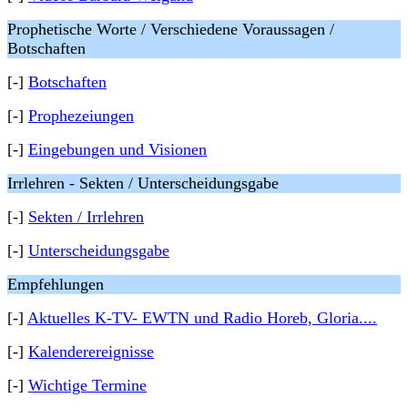
Prophetische Worte / Verschiedene Voraussagen /
Botschaften
[-]
Botschaften
[-]
Prophezeiungen
[-]
Eingebungen und Visionen
Irrlehren - Sekten / Unterscheidungsgabe
[-]
Sekten / Irrlehren
[-]
Unterscheidungsgabe
Empfehlungen
[-]
Aktuelles K-TV- EWTN und Radio Horeb, Gloria....
[-]
Kalenderereignisse
[-]
Wichtige Termine