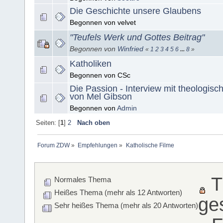
Die Geschichte unsere Glaubens
Begonnen von velvet
"Teufels Werk und Gottes Beitrag"
Begonnen von
Winfried
«
1
2
3
4
5
6
...
8
»
Katholiken
Begonnen von CSc
Die Passion - Interview mit theologisc
von Mel Gibson
Begonnen von
Admin
Seiten: [
1
]
2
Nach oben
Forum ZDW
»
Empfehlungen
»
Katholische Filme
T
Normales Thema
Heißes Thema (mehr als 12 Antworten)
ge
Sehr heißes Thema (mehr als 20 Antworten)