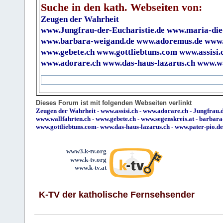
Suche in den kath. Webseiten von:
Zeugen der Wahrheit
www.Jungfrau-der-Eucharistie.de
www.maria-die
www.barbara-weigand.de
www.adoremus.de
www.
www.gebete.ch
www.gottliebtuns.com
www.assisi.
www.adorare.ch
www.das-haus-lazarus.ch
www.wa
Dieses Forum ist mit folgenden Webseiten verlinkt
Zeugen der Wahrheit
-
www.assisi.ch
-
www.adorare.ch
-
Jungfrau.d
www.wallfahrten.ch
-
www.gebete.ch
-
www.segenskreis.at
-
barbara
www.gottliebtuns.com
-
www.das-haus-lazarus.ch
-
www.pater-pio.de
www3.k-tv.org
www.k-tv.org
www.k-tv.at
K-TV der katholische Fernsehsender