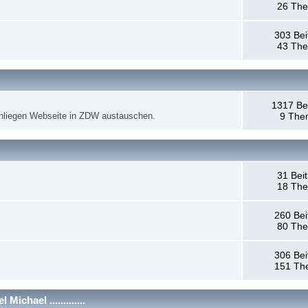
26 Th
303 Bei
43 Th
1317 Be
anliegen Webseite in ZDW austauschen.
9 The
31 Bei
18 Th
260 Bei
80 Th
306 Bei
151 Th
chael .............