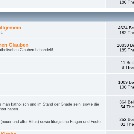
186 Th
llgemein
4624 Be
t.
182 Th
hen Glauben
10838 Be
tholischen Glauben behandelt!
185 Th
11 Bei
8 The
1009 Be
100 Th
364 Bei
man katholisch und im Stand der Gnade sein, sowie die
54 Th
htet haben.
252 Bei
neuer und alter Ritus) sowie liturgische Fragen und Feste
81 Th