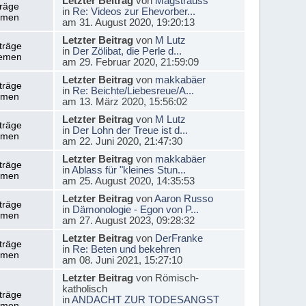
Letzter Beitrag
von
Magstrauss
träge
in
Re: Videos zur Ehevorber...
emen
am 31. August 2020, 19:20:13
Letzter Beitrag
von
M Lutz
träge
in
Der Zölibat, die Perle d...
emen
am 29. Februar 2020, 21:59:09
Letzter Beitrag
von
makkabäer
träge
in
Re: Beichte/Liebesreue/A...
emen
am 13. März 2020, 15:56:02
Letzter Beitrag
von
M Lutz
träge
in
Der Lohn der Treue ist d...
emen
am 22. Juni 2020, 21:47:30
Letzter Beitrag
von
makkabäer
träge
in
Ablass für "kleines Stun...
emen
am 25. August 2020, 14:35:53
Letzter Beitrag
von
Aaron Russo
träge
in
Dämonologie - Egon von P...
emen
am 27. August 2023, 09:28:32
Letzter Beitrag
von
DerFranke
träge
in
Re: Beten und bekehren
emen
am 08. Juni 2021, 15:27:10
Letzter Beitrag
von Römisch-
katholisch
träge
in
ANDACHT ZUR TODESANGST
emen