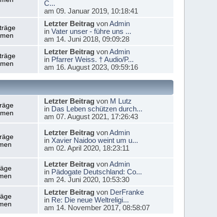
C...
am 09. Januar 2019, 10:18:41
Letzter Beitrag
von
Admin
träge
in
Vater unser - führe uns ...
emen
am 14. Juni 2018, 09:09:28
Letzter Beitrag
von
Admin
träge
in
Pfarrer Weiss. † Audio/P...
emen
am 16. August 2023, 09:59:16
Letzter Beitrag
von
M Lutz
träge
in
Das Leben schützen durch...
emen
am 07. August 2021, 17:26:43
Letzter Beitrag
von
Admin
träge
in
Xavier Naidoo weint um u...
men
am 02. April 2020, 18:23:11
Letzter Beitrag
von
Admin
räge
in
Pädogate Deutschland: Co...
men
am 24. Juni 2020, 10:53:30
Letzter Beitrag
von
DerFranke
räge
in
Re: Die neue Weltreligi...
men
am 14. November 2017, 08:58:07