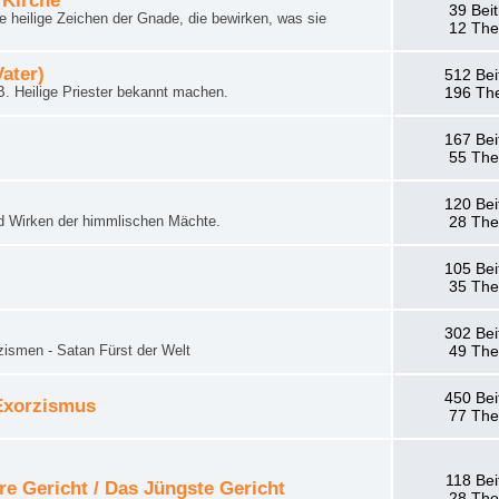
 Kirche
39 Bei
 heilige Zeichen der Gnade, die bewirken, was sie
12 Th
Vater)
512 Bei
. Heilige Priester bekannt machen.
196 Th
167 Bei
55 Th
120 Bei
d Wirken der himmlischen Mächte.
28 Th
105 Bei
35 Th
302 Bei
zismen - Satan Fürst der Welt
49 Th
450 Bei
 Exorzismus
77 Th
118 Bei
re Gericht / Das Jüngste Gericht
28 Th