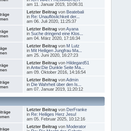
am 11. Januar 2019, 10:06:31
Letzter Beitrag
von
Beatebali
träge
in
Re: Unauflöslichkeit der...
emen
am 06. Juli 2020, 11:25:37
Letzter Beitrag
von
Ayana
träge
in
Suche dringend eine Klos...
emen
am 04. März 2020, 17:16:34
Letzter Beitrag
von
M Lutz
räge
in
Mit Heiligen Jungfrau Ma...
men
am 25. Juni 2020, 16:27:23
Letzter Beitrag
von
Hildegard51
träge
in
Antw:Die Dunkle Seite Ma...
men
am 09. Oktober 2016, 14:16:54
Letzter Beitrag
von
Admin
träge
in
Die Wahrheit über den Is...
emen
am 07. Januar 2019, 11:20:12
Letzter Beitrag
von
DerFranke
iträge
in
Re: Heiliges Herz Jesu!
emen
am 05. Februar 2025, 10:12:16
Letzter Beitrag
von
Moderator
träge