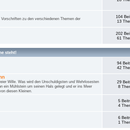
104 Bei
nd Vorschriften zu den verschiedenen Themen der
13 Th
202 Bei
61 Th
e steht!
94 Bei
42 Th
hn
reier Wille. Was wird den Unschuldigsten und Wehrlosesten
29 Bei
n ein Mühlstein um seinen Hals gelegt und er ins Meer
8 The
von diesen Kleinen.
5 Beit
4 The
6 Beit
1 The