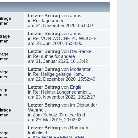
Letzter Beitrag
von
amos
iträge
in
Re: Tagesmotto
emen
am 24. Dezember 2020, 06:50:01
Letzter Beitrag
von
amos
träge
in
Re: VON WOCHE ZU WOCHE
emen
am 28. Juni 2020, 15:54:09
Letzter Beitrag
von
DerFranke
träge
in
Re: sühne für andere
emen
am 31. Januar 2025, 16:13:42
Letzter Beitrag
von
Moderator
träge
in
Re: Heilige geistige Kom...
emen
am 22. Dezember 2020, 15:52:40
Letzter Beitrag
von
Engie
träge
in
Re: Helmut Lungenschmidt...
emen
am 23. November 2022, 10:22:27
Letzter Beitrag
von Im Dienst der
Wahrheit
iträge
in
Zum Schutz für diese End...
emen
am 29. Mai 2019, 20:02:02
Letzter Beitrag
von Römisch-
katholisch
träge
in
ICH WAR FREIMAURER
emen