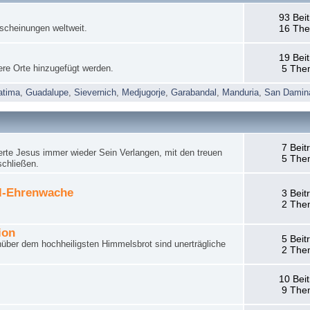
93 Bei
rscheinungen weltweit.
16 Th
19 Bei
ere Orte hinzugefügt werden.
5 The
atima
,
Guadalupe
,
Sievernich
,
Medjugorje
,
Garabandal
,
Manduria
,
San Damin
7 Beit
rte Jesus immer wieder Sein Verlangen, mit den treuen
5 The
schließen.
el-Ehrenwache
3 Beit
2 The
ion
5 Beit
nüber dem hochheiligsten Himmelsbrot sind unerträgliche
2 The
10 Bei
9 The