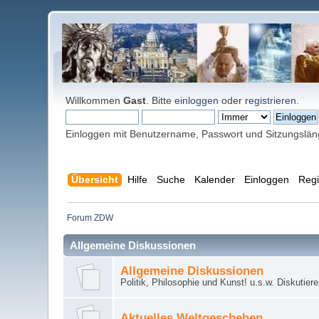
Willkommen
Gast
. Bitte
einloggen
oder
registrieren
.
Einloggen mit Benutzername, Passwort und Sitzungslä
Übersicht
Hilfe
Suche
Kalender
Einloggen
Regi
Forum ZDW
Allgemeine Diskussionen
Allgemeine Diskussionen
Politik, Philosophie und Kunst! u.s.w. Diskutier
Aktuelles Weltgeschehen