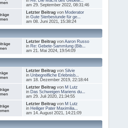
in
Re: Die Macht des Gebete...
emen
am 29. September 2022, 08:31:46
Letzter Beitrag
von
Moderator
träge
in
Gute Sterbestunde für ge...
emen
am 08. Juni 2021, 15:38:24
Letzter Beitrag
von
Aaron Russo
iträge
in
Re: Gebete-Sammlung (Bib...
men
am 21. Mai 2024, 19:54:09
Letzter Beitrag
von
Silvie
träge
in
Unbegreifliche Erlebnisb...
emen
am 18. Dezember 2019, 22:18:44
Letzter Beitrag
von
M Lutz
träge
in
Das Schweigen Mariens du...
emen
am 29. Juli 2020, 21:34:55
Letzter Beitrag
von
M Lutz
träge
in
Heiliger Pater Maximilia...
emen
am 14. August 2021, 14:21:09