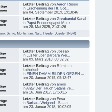
Letzter Beitrag
von
Aaron Russo
träge
in
Erscheinung der Hl. Got...
emen
am 04. September 2019, 19:18:46
Letzter Beitrag
von
Garabandal Kanal
träge
in
Papst Friedenspapst Mosk...
men
am 28. Mai 2025, 21:31:26
ano
,
Schio
,
Montichiari
,
Naju
,
Heede
,
Dozule (JNSR)
Letzter Beitrag
von Jossab
räge
in
Luzifer über Barbara Wei...
men
am 09. März 2018, 09:32:32
Letzter Beitrag
von Römisch-
katholisch
räge
in
EINEN DAMM BILDEN GEGEN ...
men
am 20. Januar 2019, 09:13:47
Letzter Beitrag
von
amos
räge
in
Antw:Der Rauch Satans ve...
men
am 16. Juni 2017, 17:59:15
Letzter Beitrag
von Fesa
träge
in
Barbara Weigand - Satan ...
men
am 23. Januar 2018, 10:02:09