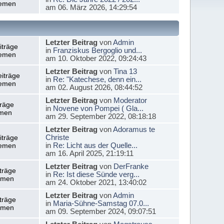
emen
am 06. März 2026, 14:29:54
Letzter Beitrag
von
Admin
iträge
in
Franziskus Bergoglio und...
emen
am 10. Oktober 2022, 09:24:43
Letzter Beitrag
von
Tina 13
iträge
in
Re: "Katechese, denn ein...
emen
am 02. August 2026, 08:44:52
Letzter Beitrag
von
Moderator
träge
in
Novene von Pompei ( Gla...
men
am 29. September 2022, 08:18:18
Letzter Beitrag
von
Adoramus te
Christe
iträge
in
Re: Licht aus der Quelle...
emen
am 16. April 2025, 21:19:11
Letzter Beitrag
von
DerFranke
träge
in
Re: Ist diese Sünde verg...
emen
am 24. Oktober 2021, 13:40:02
Letzter Beitrag
von
Admin
träge
in
Maria-Sühne-Samstag 07.0...
emen
am 09. September 2024, 09:07:51