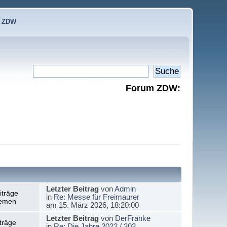
e ZDW
Forum ZDW:
Letzter Beitrag
von
Admin
iträge
in
Re: Messe für Freimaurer
emen
am 15. März 2026, 18:20:00
Letzter Beitrag
von
DerFranke
träge
in
Re: Die Jahre 2022 / 202...