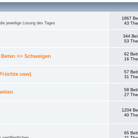
1867 Be
die jeweilige Losung des Tages
43 Th
344 Bei
53 Th
62 Bei
 Beten >> Schweigen
16 Th
57 Bei
 Früchte usw)
31 Th
58 Bei
eiten
27 Th
1204 Be
40 Th
65 Bei
 veröffentlichen.
21 Th