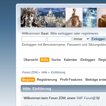
Willkommen
Gast
. Bitte
einloggen
oder
registrieren
.
Einloggen mit Benutzername, Passwort und Sitzungslä
Übersicht
Hilfe
Suche
Kalender
Einloggen
Regi
Forum ZDW
»
Hilfe
»
Einführung
Beginn
Registrierung
Profil-Features
Beiträge erste
Hilfe: Einführung
Willkommen beim Forum ZDW, einem
SMF Forum
(2.0)!