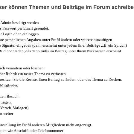
utzer können Themen und Beiträge im Forum schreibe
Admin bestätigt werden
 Passwort per Email gesendet.
r Login oben einloggen.
e persönlichen Angaben unter Profil ändern oder weitere hinzufügen.
e Signatur eingeben (dann erscheint unter jedem Ihrer Beiträge z.B. ein Spruch)
 Bild hochladen, das dann links im Beitrag unter Ihrem Nicknamen erscheint.
ich verändern oder löschen.
iner Rubrik ein neues Thema zu verfassen.
esitzen Sie die Rechte, Ihren Beitrag zu ändern oder das Thema zu löschen.
Mitglieder.
zten Besuch.
trägen.
(Versch. Vorlagen)
t weiter
instellung im Profil anderen Mitgliedern nicht angezeigt.
aten wie Anschrift oder Telefonnummer