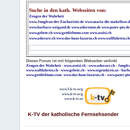
Suche in den kath. Webseiten von:
Zeugen der Wahrheit
www.Jungfrau-der-Eucharistie.de
www.maria-die-makellose.d
www.barbara-weigand.de
www.adoremus.de
www.pater-pio.de
www.gebete.ch
www.gottliebtuns.com
www.assisi.ch
www.adorare.ch
www.das-haus-lazarus.ch
www.wallfahrten.ch
Dieses Forum ist mit folgenden Webseiten verlinkt
Zeugen der Wahrheit
-
www.assisi.ch
-
www.adorare.ch
-
Jungfra
www.wallfahrten.ch
-
www.gebete.ch
-
www.segenskreis.at
-
barb
www.gottliebtuns.com
-
www.das-haus-lazarus.ch
-
www.pater-pi
www3.k-tv.org
www.k-tv.org
www.k-tv.at
K-TV der katholische Fernsehsender