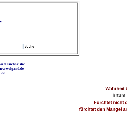
e
u.d.Eucharistie
ara-weigand.de
o.de
Wahrheit 
Irrtum
Fürchtet nicht 
fürchtet den Mangel 