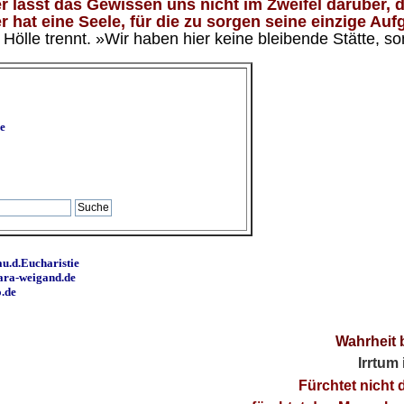
 lässt das Gewissen uns nicht im Zweifel darüber, d
 hat eine Seele, für die zu sorgen seine einzige Aufg
ölle trennt. »Wir haben hier keine bleibende Stätte, so
e
u.d.Eucharistie
ara-weigand.de
o.de
Wahrheit 
Irrtum
Fürchtet nicht 