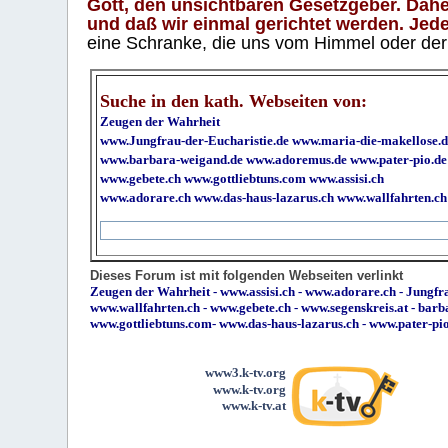
Gott, den unsichtbaren Gesetzgeber. Daher
und daß wir einmal gerichtet werden. Jeder
eine Schranke, die uns vom Himmel oder der H
Suche in den kath. Webseiten von:
Zeugen der Wahrheit
www.Jungfrau-der-Eucharistie.de
www.maria-die-makellose.d
www.barbara-weigand.de
www.adoremus.de
www.pater-pio.de
www.gebete.ch
www.gottliebtuns.com
www.assisi.ch
www.adorare.ch
www.das-haus-lazarus.ch
www.wallfahrten.ch
Dieses Forum ist mit folgenden Webseiten verlinkt
Zeugen der Wahrheit
-
www.assisi.ch
-
www.adorare.ch
-
Jungfra
www.wallfahrten.ch
-
www.gebete.ch
-
www.segenskreis.at
-
barb
www.gottliebtuns.com
-
www.das-haus-lazarus.ch
-
www.pater-pi
www3.k-tv.org
www.k-tv.org
www.k-tv.at