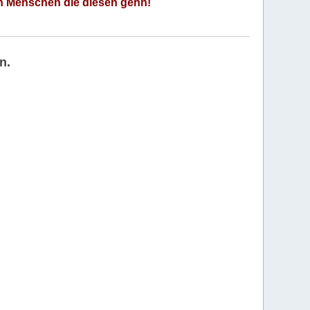
an Menschen die diesen gehn!
n.