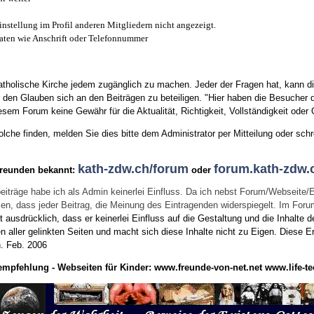
instellung im Profil anderen Mitgliedern nicht angezeigt.
aten wie Anschrift oder Telefonnummer
tholische Kirche jedem zugänglich zu machen. Jeder der Fragen hat, kann di
den Glauben sich an den Beiträgen zu beteiligen. "Hier haben die Besucher d
sem Forum keine Gewähr für die Aktualität, Richtigkeit, Vollständigkeit oder Q
he finden, melden Sie dies bitte dem Administrator per Mitteilung oder schr
kath-zdw.ch/forum
forum.kath-zdw.
Freunden bekannt:
oder
eiträge habe ich als Admin keinerlei Einfluss. Da ich nebst Forum/Webseite/
wissen, dass jeder Beitrag, die Meinung des Eintragenden widerspiegelt. Im Fo
usdrücklich, dass er keinerlei Einfluss auf die Gestaltung und die Inhalte d
en aller gelinkten Seiten und macht sich diese Inhalte nicht zu Eigen.
Diese Er
n.
Feb. 2006
empfehlung - Webseiten für Kinder:
www.freunde-von-net.net
www.life-te