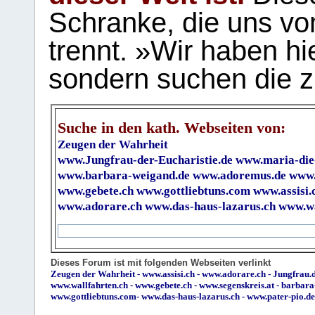
Schranke, die uns vo
trennt. »Wir haben hi
sondern suchen die z
Suche in den kath. Webseiten von:
Zeugen der Wahrheit
www.Jungfrau-der-Eucharistie.de
www.maria-die
www.barbara-weigand.de
www.adoremus.de
www.
www.gebete.ch
www.gottliebtuns.com
www.assisi.
www.adorare.ch
www.das-haus-lazarus.ch
www.wa
Dieses Forum ist mit folgenden Webseiten verlinkt
Zeugen der Wahrheit
-
www.assisi.ch
-
www.adorare.ch
-
Jungfrau.d
www.wallfahrten.ch
-
www.gebete.ch
-
www.segenskreis.at
-
barbara
www.gottliebtuns.com
-
www.das-haus-lazarus.ch
-
www.pater-pio.de