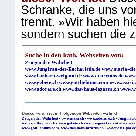
Schranke, die uns vo
trennt. »Wir haben hi
sondern suchen die z
Suche in den kath. Webseiten von:
Zeugen der Wahrheit
www.Jungfrau-der-Eucharistie.de
www.maria-die
www.barbara-weigand.de
www.adoremus.de
www.
www.gebete.ch
www.gottliebtuns.com
www.assisi.
www.adorare.ch
www.das-haus-lazarus.ch
www.wa
Dieses Forum ist mit folgenden Webseiten verlinkt
Zeugen der Wahrheit
-
www.assisi.ch
-
www.adorare.ch
-
Jungfrau.d
www.wallfahrten.ch
-
www.gebete.ch
-
www.segenskreis.at
-
barbara
www.gottliebtuns.com
-
www.das-haus-lazarus.ch
-
www.pater-pio.de