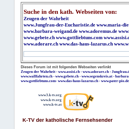
Suche in den kath. Webseiten von:
Zeugen der Wahrheit
www.Jungfrau-der-Eucharistie.de
www.maria-die
www.barbara-weigand.de
www.adoremus.de
www.
www.gebete.ch
www.gottliebtuns.com
www.assisi.
www.adorare.ch
www.das-haus-lazarus.ch
www.wa
Dieses Forum ist mit folgenden Webseiten verlinkt
Zeugen der Wahrheit
-
www.assisi.ch
-
www.adorare.ch
-
Jungfrau.d
www.wallfahrten.ch
-
www.gebete.ch
-
www.segenskreis.at
-
barbara
www.gottliebtuns.com
-
www.das-haus-lazarus.ch
-
www.pater-pio.de
www3.k-tv.org
www.k-tv.org
www.k-tv.at
K-TV der katholische Fernsehsender