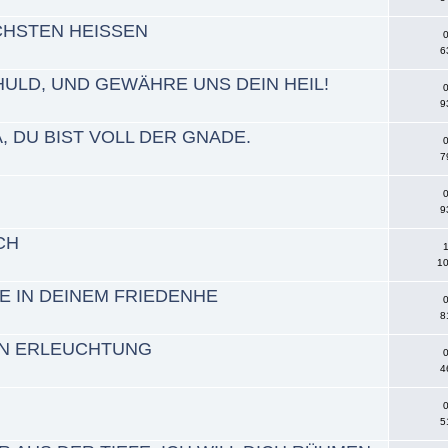
CHSTEN HEISSEN
0
6
HULD, UND GEWÄHRE UNS DEIN HEIL!
0
9
, DU BIST VOLL DER GNADE.
0
7
0
9
CH
1
10
E IN DEINEM FRIEDENHE
0
8
EN ERLEUCHTUNG
0
4
0
5