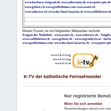
www.barbara-weigand.de
www.adoremus.de
www.pater-pio.de
www.gebete.ch
www.gottliebtuns.com
www.assisi.ch
www.adorare.ch
www.das-haus-lazarus.ch
www.wallfahrten.ch
Dieses Forum ist mit folgenden Webseiten verlinkt
Zeugen der Wahrheit
-
www.assisi.ch
-
www.adorare.ch
-
Jungfra
www.wallfahrten.ch
-
www.gebete.ch
-
www.segenskreis.at
-
barb
www.gottliebtuns.com
-
www.das-haus-lazarus.ch
-
www.pater-pi
www3.k-tv.org
www.k-tv.org
www.k-tv.at
K-TV der katholische Fernsehsender
Nur registrierte Ben
Wenn Sie sich anmelden
Neuanmeldungen müssen erst vom 