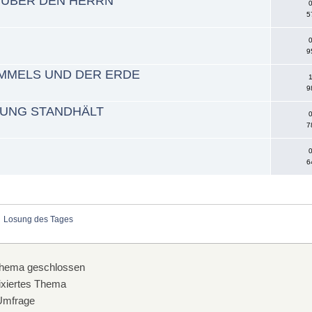
E ÜBER DEN HERRN
0
5
0
9
IMMELS UND DER ERDE
1
9
HUNG STANDHÄLT
0
7
0
6
Losung des Tages
hema geschlossen
xiertes Thema
mfrage