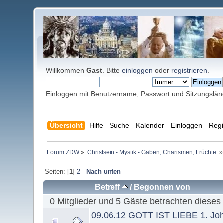
Willkommen
Gast
. Bitte
einloggen
oder
registrieren
.
Einloggen mit Benutzername, Passwort und Sitzungslä
Übersicht
Hilfe
Suche
Kalender
Einloggen
Regi
Forum ZDW
»
Christsein - Mystik - Gaben, Charismen, Früchte.
»
Seiten: [
1
]
2
Nach unten
Betreff
/
Begonnen von
0 Mitglieder und 5 Gäste betrachten dieses
09.06.12 GOTT IST LIEBE 1. Joh