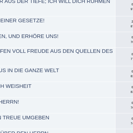
 AUS DER TIEFE; ICH WILL DICH RÜHMEN
0
9
DEINER GESETZE!
2
8
EN, UND ERHÖRE UNS!
0
7
FEN VOLL FREUDE AUS DEN QUELLEN DES
0
7
S IN DIE GANZE WELT
0
8
CH WEISHEIT
0
8
 HERRN!
0
7
ON TREUE UMGEBEN
0
7