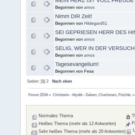
MEIN HERZ IST VOLL FREUD
Begonnen von
amos
Nimm DIR Zeit!
Begonnen von
Hildegard51
SEI GEPRIESEN HERR DES H
Begonnen von
amos
SELIG, WER IN DER VERSUC
Begonnen von
amos
Tagesevangelium!
Begonnen von Fesa
Seiten: [
1
]
2
Nach oben
Forum ZDW
»
Christsein - Mystik - Gaben, Charismen, Früchte.
»
Normales Thema
T
Fi
Heißes Thema (mehr als 12 Antworten)
U
Sehr heißes Thema (mehr als 20 Antworten)