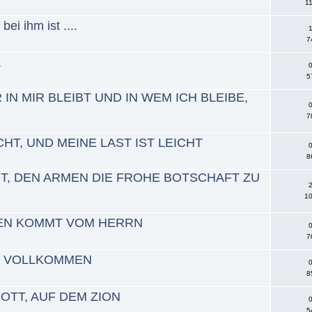
11
ei ihm ist ....
1
7
.
0
5
 IN MIR BLEIBT UND IN WEM ICH BLEIBE,
0
7
HT, UND MEINE LAST IST LEICHT
0
8
T, DEN ARMEN DIE FROHE BOTSCHAFT ZU
2
10
EN KOMMT VOM HERRN
0
7
T VOLLKOMMEN
0
8
OTT, AUF DEM ZION
0
5