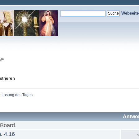
Webseit
nge
strieren
Losung des Tages
Antwo
 Board.
. 4.16
2