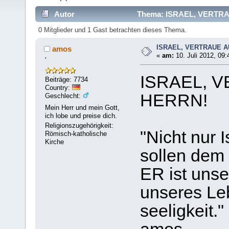
Autor
Thema: ISRAEL, VERTRA
0 Mitglieder und 1 Gast betrachten dieses Thema.
ISRAEL, VERTRAUE A
amos
«
am:
10. Juli 2012, 09:
'
ISRAEL, 
Beiträge: 7734
Country:
HERRN!
Geschlecht:
Mein Herr und mein Gott,
ich lobe und preise dich.
Religionszugehörigkeit:
"Nicht nur I
Römisch-katholische
Kirche
sollen dem 
ER ist unser
unseres Leb
seeligkeit."