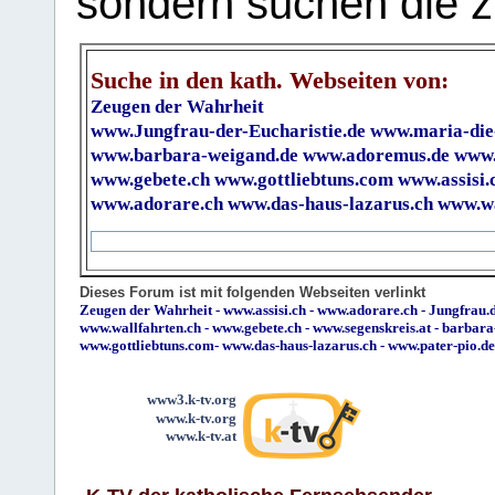
sondern suchen die z
Suche in den kath. Webseiten von:
Zeugen der Wahrheit
www.Jungfrau-der-Eucharistie.de
www.maria-die
www.barbara-weigand.de
www.adoremus.de
www.
www.gebete.ch
www.gottliebtuns.com
www.assisi.
www.adorare.ch
www.das-haus-lazarus.ch
www.wa
Dieses Forum ist mit folgenden Webseiten verlinkt
Zeugen der Wahrheit
-
www.assisi.ch
-
www.adorare.ch
-
Jungfrau.d
www.wallfahrten.ch
-
www.gebete.ch
-
www.segenskreis.at
-
barbara
www.gottliebtuns.com
-
www.das-haus-lazarus.ch
-
www.pater-pio.de
www3.k-tv.org
www.k-tv.org
www.k-tv.at