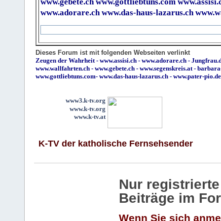
www.gebete.ch
www.gottliebtuns.com
www.assisi.
www.adorare.ch
www.das-haus-lazarus.ch
www.wa
Dieses Forum ist mit folgenden Webseiten verlinkt
Zeugen der Wahrheit
-
www.assisi.ch
-
www.adorare.ch
-
Jungfrau.d
www.wallfahrten.ch
-
www.gebete.ch
-
www.segenskreis.at
-
barbara
www.gottliebtuns.com
-
www.das-haus-lazarus.ch
-
www.pater-pio.de
www3.k-tv.org
www.k-tv.org
www.k-tv.at
K-TV der katholische Fernsehsender
Nur registrier
Beiträge im Fo
Wenn Sie sich anme