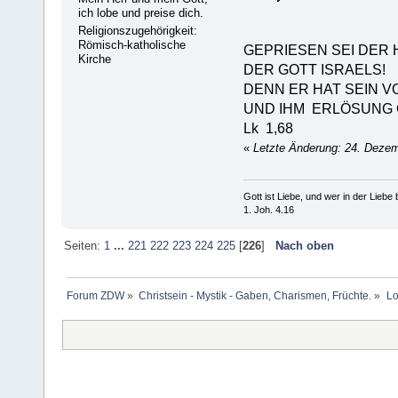
ich lobe und preise dich.
Religionszugehörigkeit:
Römisch-katholische
GEPRIESEN SEI DER 
Kirche
DER GOTT ISRAELS!
DENN ER HAT SEIN 
UND IHM ERLÖSUNG
Lk 1,68
«
Letzte Änderung: 24. Deze
Gott ist Liebe, und wer in der Liebe bl
1. Joh. 4.16
Seiten:
1
...
221
222
223
224
225
[
226
]
Nach oben
Forum ZDW
»
Christsein - Mystik - Gaben, Charismen, Früchte.
»
Lo