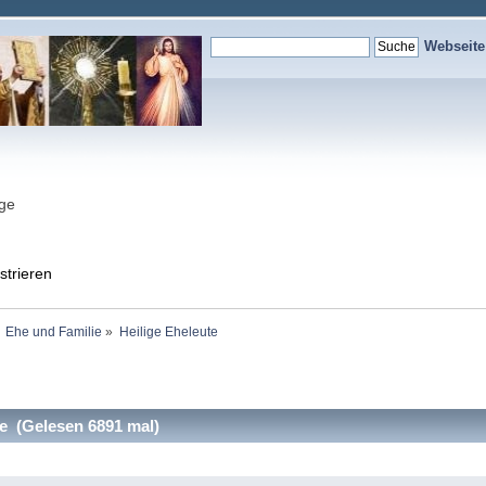
Webseit
nge
strieren
Ehe und Familie
»
Heilige Eheleute
e (Gelesen 6891 mal)