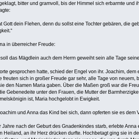
eklagt, bitter und gramvoll, bis der Himmel sich erbarmte und i
agte:
at Gott dein Flehen, denn du sollst eine Tochter gebären, die g
keit.“
a in überreicher Freude:
 soll das Mägdlein auch dem Herrn geweiht sein alle Tage sein
e gesprochen hatte, schied der Engel von ihr. Joachim, dem ei
e freuten sich in großer Freude gar sehr, alle Tage von neuem, 
ie den Namen Maria gaben. Über die Maßen groß war die Freu
ie Gebenedeite unter den Frauen, die Mutter der Barmherzigke
elskönigin ist, Maria hochgelobt in Ewigkeit.
 Joachim und Anna das Kind bei sich, dann opferten sie es de
 Jahre nach der Geburt des Gnadenkindes starb, erlebte Anna 
en Heiland, an ihr Herz drücken durfte. Hochbetagt ging sie in 