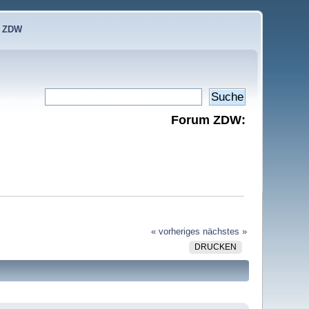
e ZDW
Forum ZDW:
« vorheriges
nächstes »
DRUCKEN