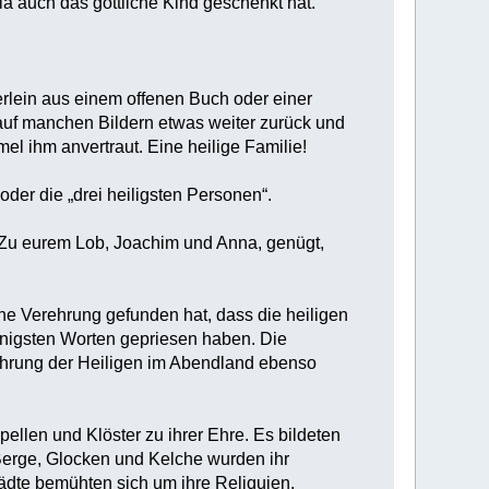
ria auch das göttliche Kind geschenkt hat.
terlein aus einem offenen Buch oder einer
eht auf manchen Bildern etwas weiter zurück und
l ihm anvertraut. Eine heilige Familie!
der die „drei heiligsten Personen“.
: „Zu eurem Lob, Joachim und Anna, genügt,
ine Verehrung gefunden hat, dass die heiligen
innigsten Worten gepriesen haben. Die
ehrung der Heiligen im Abendland ebenso
ellen und Klöster zu ihrer Ehre. Es bildeten
Berge, Glocken und Kelche wurden ihr
tädte bemühten sich um ihre Reliquien.