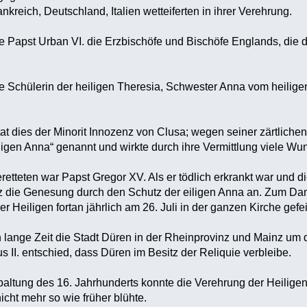
kreich, Deutschland, Italien wetteiferten in ihrer Verehrung.
 Papst Urban VI. die Erzbischöfe und Bischöfe Englands, die do
e Schülerin der heiligen Theresia, Schwester Anna vom heilige
n tat dies der Minorit Innozenz von Clusa; wegen seiner zärtlich
ligen Anna“ genannt und wirkte durch ihre Vermittlung viele Wu
retteten war Papst Gregor XV. Als er tödlich erkrankt war und d
z die Genesung durch den Schutz der eiligen Anna an. Zum Dan
r Heiligen fortan jährlich am 26. Juli in der ganzen Kirche gefei
en lange Zeit die Stadt Düren in der Rheinprovinz und Mainz um 
us II. entschied, dass Düren im Besitz der Reliquie verbleibe.
altung des 16. Jahrhunderts konnte die Verehrung der Heiligen 
ht mehr so wie früher blühte.