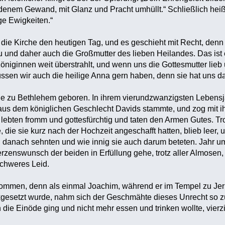
ldenem Gewand, mit Glanz und Pracht umhüllt.“ Schließlich heiß
ge Ewigkeiten.“
t die Kirche den heutigen Tag, und es geschieht mit Recht, denn 
au und daher auch die Großmutter des lieben Heilandes. Das ist
 Königinnen weit überstrahlt, und wenn uns die Gottesmutter lieb 
ssen wir auch die heilige Anna gern haben, denn sie hat uns d
e zu Bethlehem geboren. In ihrem vierundzwanzigsten Lebensjah
us dem königlichen Geschlecht Davids stammte, und zog mit ih
, lebten fromm und gottesfürchtig und taten den Armen Gutes.
die sie kurz nach der Hochzeit angeschafft hatten, blieb leer, 
h danach sehnten und wie innig sie auch darum beteten. Jahr u
zenswunsch der beiden in Erfüllung gehe, trotz aller Almosen, a
schweres Leid.
kommen, denn als einmal Joachim, während er im Tempel zu Jer
kgesetzt wurde, nahm sich der Geschmähte dieses Unrecht so zu
n die Einöde ging und nicht mehr essen und trinken wollte, vierz