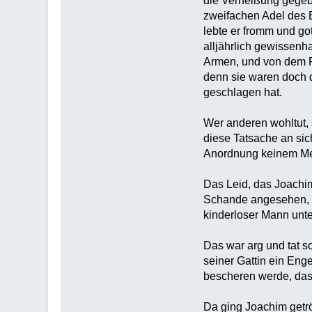
die Verheißung gegeb
zweifachen Adel des B
lebte er fromm und go
alljährlich gewissenha
Armen, und von dem Re
denn sie waren doch d
geschlagen hat.
Wer anderen wohltut, 
diese Tatsache an sic
Anordnung keinem Men
Das Leid, das Joachim
Schande angesehen, un
kinderloser Mann unte
Das war arg und tat s
seiner Gattin ein Eng
bescheren werde, das 
Da ging Joachim getrö