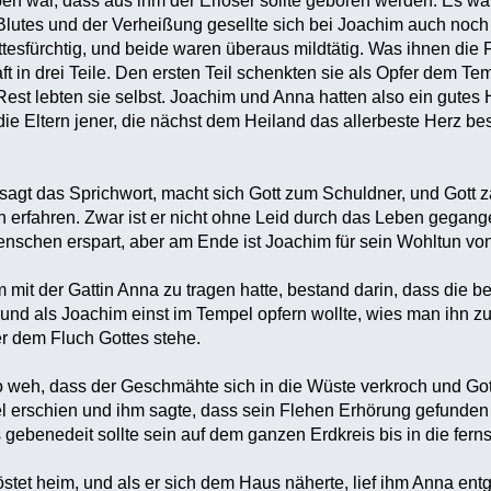
en war, dass aus ihm der Erlöser sollte geboren werden. Es w
lutes und der Verheißung gesellte sich bei Joachim auch noch 
ttesfürchtig, und beide waren überaus mildtätig. Was ihnen die F
ft in drei Teile. Den ersten Teil schenkten sie als Opfer dem Te
st lebten sie selbst. Joachim und Anna hatten also ein gutes H
ie Eltern jener, die nächst dem Heiland das allerbeste Herz be
sagt das Sprichwort, macht sich Gott zum Schuldner, und Gott 
h erfahren. Zwar ist er nicht ohne Leid durch das Leben gegang
schen erspart, aber am Ende ist Joachim für sein Wohltun von
 mit der Gattin Anna zu tragen hatte, bestand darin, dass die 
d als Joachim einst im Tempel opfern wollte, wies man ihn zur
r dem Fluch Gottes stehe.
o weh, dass der Geschmähte sich in die Wüste verkroch und Got
el erschien und ihm sagte, dass sein Flehen Erhörung gefunde
gebenedeit sollte sein auf dem ganzen Erdkreis bis in die ferns
stet heim, und als er sich dem Haus näherte, lief ihm Anna en