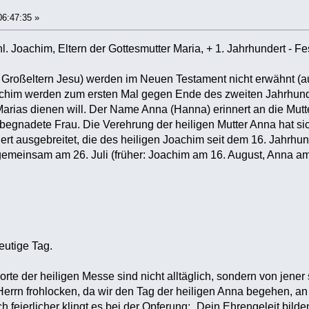
06:47:35 »
hl. Joachim, Eltern der Gottesmutter Maria, + 1. Jahrhundert - Fes
e Großeltern Jesu) werden im Neuen Testament nicht erwähnt (a
im werden zum ersten Mal gegen Ende des zweiten Jahrhunderts 
arias dienen will. Der Name Anna (Hanna) erinnert an die Mut
 begnadete Frau. Die Verehrung der heiligen Mutter Anna hat si
ert ausgebreitet, die des heiligen Joachim seit dem 16. Jahrhund
emeinsam am 26. Juli (früher: Joachim am 16. August, Anna am 
heutige Tag.
te der heiligen Messe sind nicht alltäglich, sondern von jener s
 Herrn frohlocken, da wir den Tag der heiligen Anna begehen, an
 feierlicher klingt es bei der Opferung: „Dein Ehrengeleit bilde