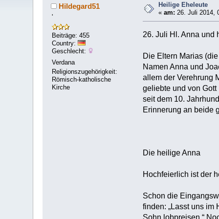
Heilige Eheleute
Hildegard51
«
am:
26. Juli 2014, 
'
26. Juli Hl. Anna und 
Beiträge: 455
Country:
Geschlecht:
Die Eltern Marias (di
Verdana
Namen Anna und Joach
Religionszugehörigkeit:
allem der Verehrung M
Römisch-katholische
Kirche
geliebte und von Gott
seit dem 10. Jahrhund
Erinnerung an beide g
Die heilige Anna
Hochfeierlich ist der 
Schon die Eingangswor
finden: „Lasst uns im
Sohn lobpreisen.“ Noch