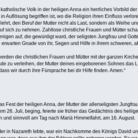
atholische Volk in der heiligen Anna ein herrliches Vorbild der M
in Auflösung begriffen ist, wo die Religion ihren Einfluss verl
lehrt, den Beruf der Mutter nicht als Last, sondern als Weihe
uf sich zu nehmen. Zahllose christliche Frauen und Mütter scha
igen auf, die gewürdigt ward, der seligsten Jungfrau und Gott
ie erwarten Gnade von ihr, Segen und Hilfe in ihrem schweren, 
erden die christlichen Frauen und Mütter mit der ganzen Kirche 
ade zu verleihen, der Mutter deines eingeborenen Sohnes das 
dass wir durch ihre Fürsprache bei dir Hilfe finden. Amen.“
s Fest der heiligen Anna, der Mutter der allerseligsten Jungfra
m 26. Juli, beging, feierte sie früher das Gedächtnis des heili
n und sinnvoll am Tag nach Mariä Himmelfahrt, am 16. August.
 der in Nazareth lebte, war ein Nachkomme des Königs David u