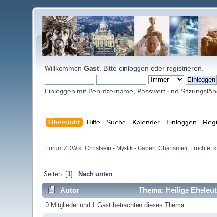
Willkommen
Gast
. Bitte
einloggen
oder
registrieren
.
Einloggen mit Benutzername, Passwort und Sitzungslä
Übersicht
Hilfe
Suche
Kalender
Einloggen
Regi
Forum ZDW
»
Christsein - Mystik - Gaben, Charismen, Früchte.
»
Seiten: [
1
]
Nach unten
Autor
Thema: Heilige Eheleut
0 Mitglieder und 1 Gast betrachten dieses Thema.