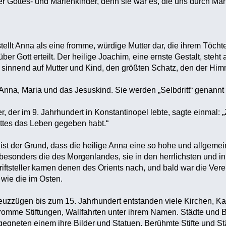
ler Gottes- und Marienkinder, denn sie war es, die uns durch Ma
stellt Anna als eine fromme, würdige Mutter dar, die ihrem Töch
t über Gott erteilt. Der heilige Joachim, eine ernste Gestalt, st
sinnend auf Mutter und Kind, den größten Schatz, den der Himme
Anna, Maria und das Jesuskind. Sie werden „Selbdritt“ genannt o
r, der im 9. Jahrhundert in Konstantinopel lebte, sagte einmal
ottes das Leben gegeben habt.“
 ist der Grund, dass die heilige Anna eine so hohe und allgeme
 besonders die des Morgenlandes, sie in den herrlichsten und 
iftsteller kamen denen des Orients nach, und bald war die Ver
wie die im Osten.
reuzzügen bis zum 15. Jahrhundert entstanden viele Kirchen, Kap
fromme Stiftungen, Wallfahrten unter ihrem Namen. Städte und 
egegneten einem ihre Bilder und Statuen. Berühmte Stifte und S