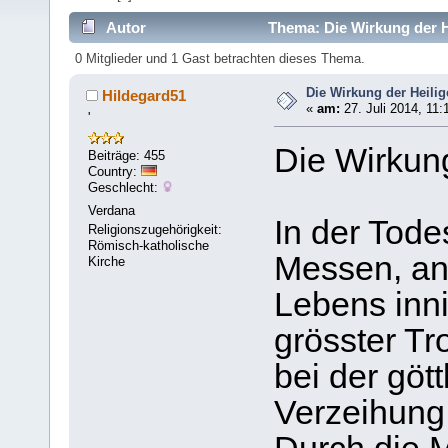
Autor
Thema: Die Wirkung der H
0 Mitglieder und 1 Gast betrachten dieses Thema.
Die Wirkung der Heili
Hildegard51
«
am:
27. Juli 2014, 11:
'
Die Wirkun
Beiträge: 455
Country:
Geschlecht:
Verdana
In der Tode
Religionszugehörigkeit:
Römisch-katholische
Messen, an
Kirche
Lebens inn
grösster Tr
bei der göt
Verzeihung