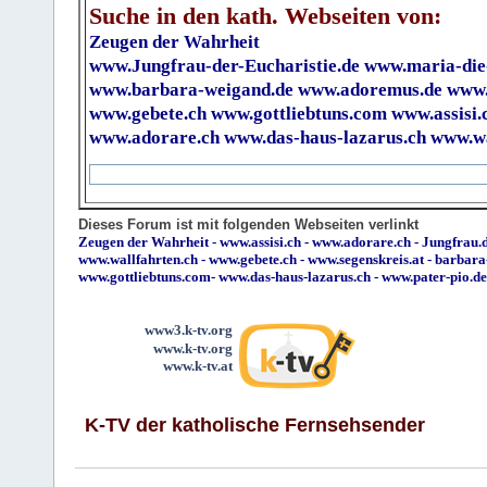
Suche in den kath. Webseiten von:
Zeugen der Wahrheit
www.Jungfrau-der-Eucharistie.de
www.maria-die
www.barbara-weigand.de
www.adoremus.de
www.
www.gebete.ch
www.gottliebtuns.com
www.assisi.
www.adorare.ch
www.das-haus-lazarus.ch
www.wa
Dieses Forum ist mit folgenden Webseiten verlinkt
Zeugen der Wahrheit
-
www.assisi.ch
-
www.adorare.ch
-
Jungfrau.d
www.wallfahrten.ch
-
www.gebete.ch
-
www.segenskreis.at
-
barbara
www.gottliebtuns.com
-
www.das-haus-lazarus.ch
-
www.pater-pio.de
www3.k-tv.org
www.k-tv.org
www.k-tv.at
K-TV der katholische Fernsehsender