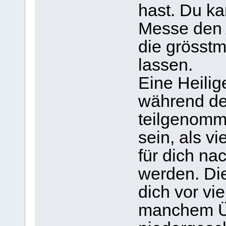
hast. Du ka
Messe den 
die grösst
lassen.
Eine Heili
während de
teilgenomme
sein, als v
für dich n
werden. Di
dich vor vi
manchem Üb