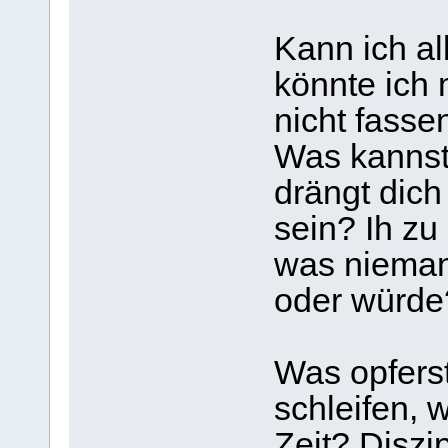
Kann ich al
könnte ich
nicht fasse
Was kannst
drängt dich
sein? Ih zu
was niemand
oder würde
Was opferst
schleifen,
Zeit? Diszi