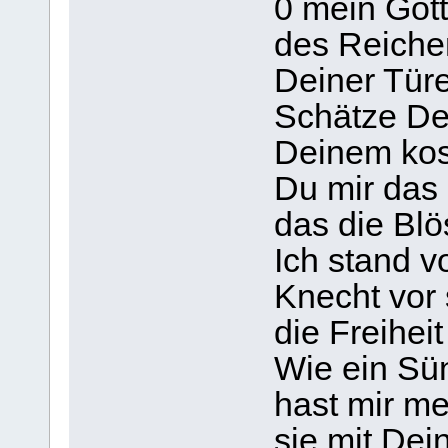
0 mein Gott
des Reichen
Deiner Türe
Schätze Dei
Deinem kost
Du mir das 
das die Bl
Ich stand v
Knecht vor 
die Freihei
Wie ein Sün
hast mir m
sie mit Dei