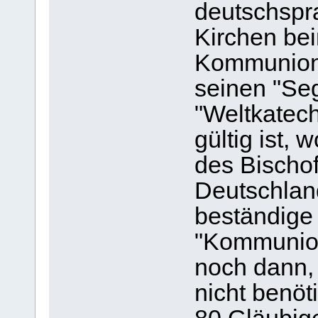
deutschspr
Kirchen be
Kommunion p
seinen "Se
"Weltkatech
gültig ist,
des Bischof
Deutschland
beständige
"Kommunion
noch dann,
nicht benöt