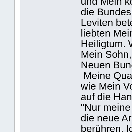
und Mein ko
die Bundesl
Leviten bet
liebten Me
Heiligtum. 
Mein Sohn,
Neuen Bund
Meine Qual 
wie Mein V
auf die Han
"Nur meine 
die neue A
berühren. I