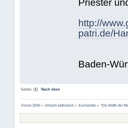
Priester un
http://www.g
patri.de/H
Baden-Wür
Seiten: [
1
]
Nach oben
Forum ZDW
»
römisch-katholisch
»
Eucharistie
»
"Die Waffe der M