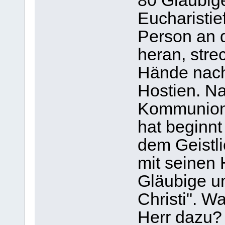
80 Gläubige
Eucharistief
Person an d
heran, stre
Hände nach
Hostien. N
Kommunion
hat beginnt
dem Geistl
mit seinen 
Gläubige un
Christi". W
Herr dazu? 