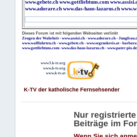
www.gebete.ch
www.gottliebtuns.com
www.assisi.
www.adorare.ch
www.das-haus-lazarus.ch
www.wa
Dieses Forum ist mit folgenden Webseiten verlinkt
Zeugen der Wahrheit
-
www.assisi.ch
-
www.adorare.ch
-
Jungfrau.d
www.wallfahrten.ch
-
www.gebete.ch
-
www.segenskreis.at
-
barbara
www.gottliebtuns.com
-
www.das-haus-lazarus.ch
-
www.pater-pio.de
www3.k-tv.org
www.k-tv.org
www.k-tv.at
K-TV der katholische Fernsehsender
Nur registrier
Beiträge im Fo
Wenn Sie sich anme