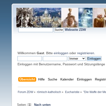
Webseite ZDW
Willkommen
Gast
. Bitte
einloggen
oder
registrieren
.
Einloggen mit Benutzername, Passwort und Sitzungslänge
Übersicht
Hilfe
Suche
Kalender
Einloggen
Registr
Forum ZDW
»
römisch-katholisch
»
Eucharistie
»
"Die Waffe der M
Seiten: [
1
]
Nach unten