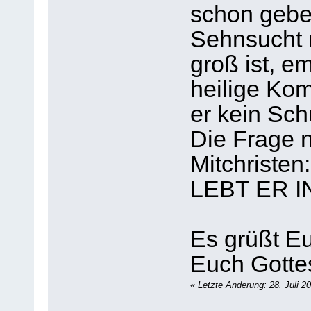
schon gebei
Sehnsucht 
groß ist, e
heilige Ko
er kein Sc
Die Frage 
Mitchrist
LEBT ER 
Es grüßt E
Euch Gotte
«
Letzte Änderung: 28. Juli 2