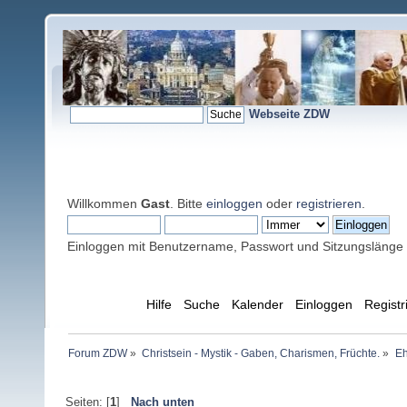
Webseite ZDW
Willkommen
Gast
. Bitte
einloggen
oder
registrieren
.
Einloggen mit Benutzername, Passwort und Sitzungslänge
Übersicht
Hilfe
Suche
Kalender
Einloggen
Registr
Forum ZDW
»
Christsein - Mystik - Gaben, Charismen, Früchte.
»
Eh
Seiten: [
1
]
Nach unten