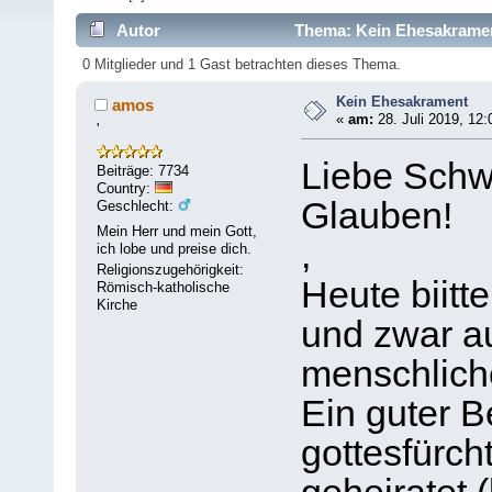
Autor
Thema: Kein Ehesakramen
0 Mitglieder und 1 Gast betrachten dieses Thema.
Kein Ehesakrament
amos
«
am:
28. Juli 2019, 12:
'
Liebe Schw
Beiträge: 7734
Country:
Glauben!
Geschlecht:
Mein Herr und mein Gott,
,
ich lobe und preise dich.
Religionszugehörigkeit:
Heute biit
Römisch-katholische
Kirche
und zwar au
menschliche
Ein guter B
gottesfürcht