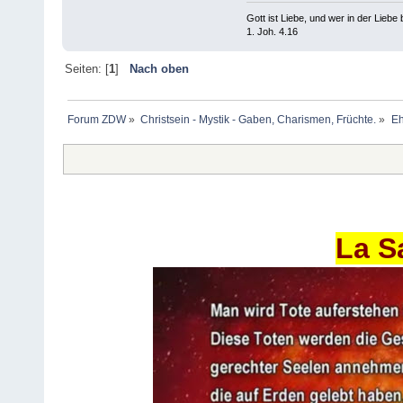
Gott ist Liebe, und wer in der Liebe bl
1. Joh. 4.16
Seiten: [
1
]
Nach oben
Forum ZDW
»
Christsein - Mystik - Gaben, Charismen, Früchte.
»
Eh
La S