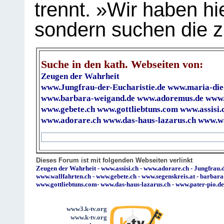
trennt. »Wir haben hi
sondern suchen die z
Suche in den kath. Webseiten von:
Zeugen der Wahrheit
www.Jungfrau-der-Eucharistie.de
www.maria-die
www.barbara-weigand.de
www.adoremus.de
www.
www.gebete.ch
www.gottliebtuns.com
www.assisi.
www.adorare.ch
www.das-haus-lazarus.ch
www.wa
Dieses Forum ist mit folgenden Webseiten verlinkt
Zeugen der Wahrheit
-
www.assisi.ch
-
www.adorare.ch
-
Jungfrau.d
www.wallfahrten.ch
-
www.gebete.ch
-
www.segenskreis.at
-
barbara
www.gottliebtuns.com
-
www.das-haus-lazarus.ch
-
www.pater-pio.de
www3.k-tv.org
www.k-tv.org