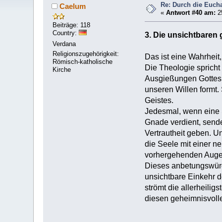
Re: Durch die Euchar
Caelum
«
Antwort #40 am:
2
Beiträge: 118
Country:
3. Die unsichtbaren
Verdana
Religionszugehörigkeit:
Das ist eine Wahrheit
Römisch-katholische
Die Theologie spricht
Kirche
Ausgießungen Gottes: 
unseren Willen formt
Geistes.
Jedesmal, wenn eine S
Gnade verdient, sendet
Vertrautheit geben. Un
die Seele mit einer n
vorhergehenden Auge
Dieses anbetungswürd
unsichtbare Einkehr de
strömt die allerheilig
diesen geheimnisvolle