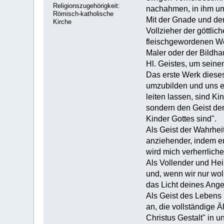
Religionszugehörigkeit:
nachahmen, in ihm um
Römisch-katholische
Mit der Gnade und der
Kirche
Vollzieher der göttli
fleischgewordenen Wor
Maler oder der Bildha
Hl. Geistes, um seine
Das erste Werk dieses
umzubilden und uns ei
leiten lassen, sind K
sondern den Geist der
Kinder Gottes sind".
Als Geist der Wahrhei
anziehender, indem er
wird mich verherrlich
Als Vollender und Hei
und, wenn wir nur wol
das Licht deines Ange
Als Geist des Lebens 
an, die vollständige Äh
Christus Gestalt" in u