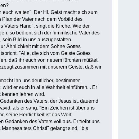
len?
in euch walten". Der Hl. Geist macht sich zum
n Plan der Vater nach dem Vorbild des
s Vaters Hand", singt die Kirche. Wie der
gen, so bedient sich der himmlische Vater des
 sein Bild in uns auszugestalten.
zur Ähnlichkeit mit dem Sohne Gottes
spricht. "Alle, die sich vom Geiste Gottes
ngen, daß ihr euch von neuem fürchten müßtet,
t bezeugt zusammen mit unserem Geiste, daß wir
macht ihn uns deutlicher, bestimmter,
wird er euch in alle Wahrheit einführen... Er
 kennen lehren wird.
 Gedanken des Vaters, der Jesus ist, dauernd
vid, als er sang: "Ein Zeichen ist über uns
 seine Herrlichkeit ist das Wort.
n Gedanken des Vaters voll aus. Er treibt uns
s Mannesalters Christi" gelangt sind, "bis