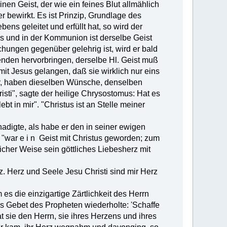
nen Geist, der wie ein feines Blut allmählich
r bewirkt. Es ist Prinzip, Grundlage des
ns geleitet und erfüllt hat, so wird der
us und in der Kommunion ist derselbe Geist
ungen gegenüber gelehrig ist, wird er bald
den hervorbringen, derselbe Hl. Geist muß
it Jesus gelangen, daß sie wirklich nur eins
 er, haben dieselben Wünsche, denselben
risti", sagte der heilige Chrysostomus: Hat es
ebt in mir". "Christus ist an Stelle meiner
nadigte, als habe er den in seiner ewigen
 "war e i n Geist mit Christus geworden; zum
cher Weise sein göttliches Liebesherz mit
. Herz und Seele Jesu Christi sind mir Herz
s die einzigartige Zärtlichkeit des Herrn
das Gebet des Propheten wiederholte: 'Schaffe
t sie den Herrn, sie ihres Herzens und ihres