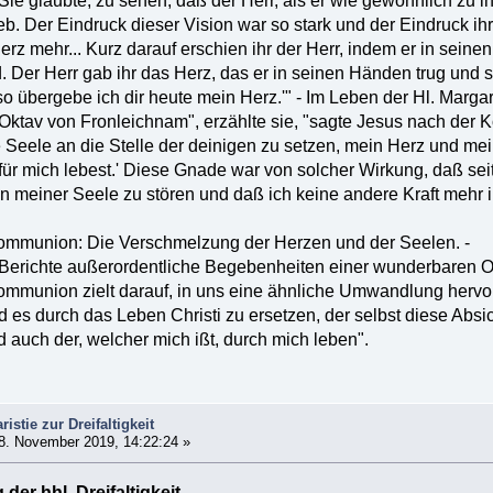
Sie glaubte, zu sehen, daß der Herr, als er wie gewöhnlich zu
eb. Der Eindruck dieser Vision war so stark und der Eindruck ihr
Herz mehr... Kurz darauf erschien ihr der Herr, indem er in sein
. Der Herr gab ihr das Herz, das er in seinen Händen trug und s
 übergebe ich dir heute mein Herz.'" - Im Leben der Hl. Margar
Oktav von Fronleichnam", erzählte sie, "sagte Jesus nach der 
ele an die Stelle der deinigen zu setzen, mein Herz und mein
für mich lebest.' Diese Gnade war von solcher Wirkung, daß sei
n meiner Seele zu stören und daß ich keine andere Kraft mehr
 Kommunion: Die Verschmelzung der Herzen und der Seelen. -
 Berichte außerordentliche Begebenheiten einer wunderbaren O
Kommunion zielt darauf, in uns eine ähnliche Umwandlung hervor
 es durch das Leben Christi zu ersetzen, der selbst diese Absich
d auch der, welcher mich ißt, durch mich leben".
istie zur Dreifaltigkeit
8. November 2019, 14:22:24 »
 der hhl. Dreifaltigkeit