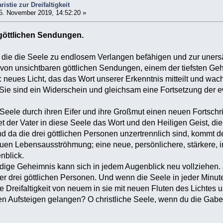
istie zur Dreifaltigkeit
5. November 2019, 14:52:20 »
 göttlichen Sendungen.
, die die Seele zu endlosem Verlangen befähigen und zur uners
 von unsichtbaren göttlichen Sendungen, einem der tiefsten Ge
neues Licht, das das Wort unserer Erkenntnis mitteilt und wac
. Sie sind ein Widerschein und gleichsam eine Fortsetzung de
eele durch ihren Eifer und ihre Großmut einen neuen Fortschri
 der Vater in diese Seele das Wort und den Heiligen Geist, die i
d da die drei göttlichen Personen unzertrennlich sind, kommt de
euen Lebensausströhmung; eine neue, persönlichere, stärkere, in
nblick.
ige Geheimnis kann sich in jedem Augenblick neu vollziehen.
r drei göttlichen Personen. Und wenn die Seele in jeder Minute 
ste Dreifaltigkeit von neuem in sie mit neuen Fluten des Lichtes
n Aufsteigen gelangen? O christliche Seele, wenn du die Gabe 