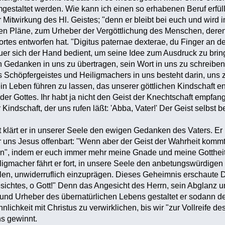
gestaltet werden. Wie kann ich einen so erhabenen Beruf erfül
 Mitwirkung des Hl. Geistes; "denn er bleibt bei euch und wird 
chen Pläne, zum Urheber der Vergöttlichung des Menschen, dere
tes entworfen hat. "Digitus paternae dexterae, du Finger an de
uer sich der Hand bedient, um seine Idee zum Ausdruck zu brin
n Gedanken in uns zu übertragen, sein Wort in uns zu schreiben,
 Schöpfergeistes und Heiligmachers in uns besteht darin, uns 
n Leben führen zu lassen, das unserer göttlichen Kindschaft ent
inder Gottes. Ihr habt ja nicht den Geist der Knechtschaft empfa
 Kindschaft, der uns rufen läßt: 'Abba, Vater!' Der Geist selbs
t klärt er in unserer Seele den ewigen Gedanken des Vaters. Er 
 uns Jesus offenbart: "Wenn aber der Geist der Wahrheit kommt, 
en", indem er euch immer mehr meine Gnade und meine Gottheit
ligmacher fährt er fort, in unsere Seele den anbetungswürdigen
len, unwiderruflich einzuprägen. Dieses Geheimnis erschaute Da
sichtes, o Gott!" Denn das Angesicht des Herrn, sein Abglanz und
und Urheber des übernatürlichen Lebens gestaltet er sodann de
nlichkeit mit Christus zu verwirklichen, bis wir "zur Vollreife de
ns gewinnt.