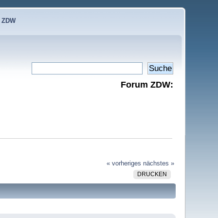
e ZDW
Forum ZDW:
« vorheriges
nächstes »
DRUCKEN