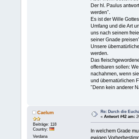
Der hl. Paulus antwor
werden".
Es ist der Wille Gotte
Umfang und die Art un
uns nach seinem freie
seiner Gnade preisen"
Unsere übernatürliche
werden.
Das fleischgewordene 
offenbaren sollen: We
nachahmen, wenn sie 
und übernatürlichen F
"Denn kein anderer N
Re: Durch die Euchar
Caelum
«
Antwort #42 am:
2
Beiträge: 118
Country:
In welchem Grade muß 
Verdana
ewigen Vorherbestimm