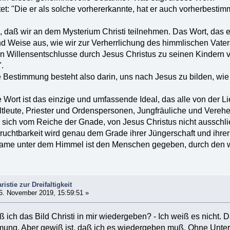
tet: "Die er als solche vorhererkannte, hat er auch vorherbesti
s, daß wir an dem Mysterium Christi teilnehmen. Das Wort, das e
d Weise aus, wie wir zur Verherrlichung des himmlischen Vaters
n Willensentschlusse durch Jesus Christus zu seinen Kindern vo
.
 Bestimmung besteht also darin, uns nach Jesus zu bilden, wie 
Wort ist das einzige und umfassende Ideal, das alle von der L
ltleute, Priester und Ordenspersonen, Jungfräuliche und Verehe
sich vom Reiche der Gnade, von Jesus Christus nicht ausschli
ruchtbarkeit wird genau dem Grade ihrer Jüngerschaft und ihrer
ame unter dem Himmel ist den Menschen gegeben, durch den wir
istie zur Dreifaltigkeit
6. November 2019, 15:59:51 »
ich das Bild Christi in mir wiedergeben? - Ich weiß es nicht. 
ung. Aber gewiß ist, daß ich es wiedergeben muß. Ohne Unter