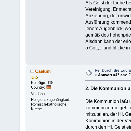
Als Geist der Liebe b
Vereinigung. Er macht 
Anziehung, der unwide
Ausführung kommenden
jenem Augenblick, wo d
gemäß des hohenpries
Alsdann kann der erlö
o Gott,... und blicke 
Re: Durch die Euchar
Caelum
«
Antwort #43 am:
2
Beiträge: 118
Country:
2. Die Kommunion u
Verdana
Religionszugehörigkeit:
Die Kommunion läßt u
Römisch-katholische
kommunizieren, geht d
Kirche
mitzuteilen, der Hl. 
Kommunion in der Verb
durch den Hl. Geist e