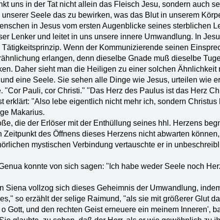
 uns in der Tat nicht allein das Fleisch Jesu, sondern auch sei
in unserer Seele das zu bewirken, was das Blut in unserem Körpe
nschen in Jesus vom ersten Augenblicke seines sterblichen Lebe
ser Lenker und leitet in uns unsere innere Umwandlung. In Jes
 Tätigkeitsprinzip. Wenn der Kommunizierende seinen Einsprech
ähnlichung erlangen, denn dieselbe Gnade muß dieselbe Tugen
en. Daher sieht man die Heiligen zu einer solchen Ähnlichkeit m
z und eine Seele. Sie sehen alle Dinge wie Jesus, urteilen wie
. "Cor Pauli, cor Christi." "Das Herz des Paulus ist das Herz Ch
t erklärt: "Also lebe eigentlich nicht mehr ich, sondern Christus l
ige Makarius.
oße, die der Erlöser mit der Enthüllung seines hhl. Herzens beg
n Zeitpunkt des Öffnens dieses Herzens nicht abwarten können,
örlichen mystischen Verbindung vertauschte er in unbeschreibli
 Genua konnte von sich sagen: "Ich habe weder Seele noch Herz
von Siena vollzog sich dieses Geheimnis der Umwandlung, indem e
es," so erzählt der selige Raimund, "als sie mit größerer Glut 
, o Gott, und den rechten Geist erneuere ein meinem Inneren', ba