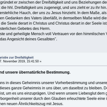
egründet er zwischen der Dreifaltigkeit und uns Beziehungen de
die hhl. Dreifaltigkeit uns zugeneigt, und uns zieht er zu ihr hin
rstehliche Hauch, der uns zu Jesus hinzieht. In dem Maße, als 
 Gedanken des Vaters überläßt, in demselben Maße wird die 
ie Seele derart in Christus und Christus derart in der Seele ist,
terlichen Gebetes des Herrn.
ste und geheiligte Mensch voll Vertrauen vor den himmlischen V
in das Angesicht deines Gesalbten".
istie zur Dreifaltigkeit
7. November 2019, 15:41:50 »
nd unsere übernatürliche Bestimmung.
ns in dieses Geheimnis unserer Vorherbestimmung und unserer
ieses ganze Geheimnis in uns über, um daselbst zu bleiben. Der
Geist, um es uns einzuprägen. Und wenn unsere Liebesglut dem güt
orgenheit unserer durch den Glauben erleuchtete Seele eine in
inen neuen Ähnlichkeitszug mit Jesus.