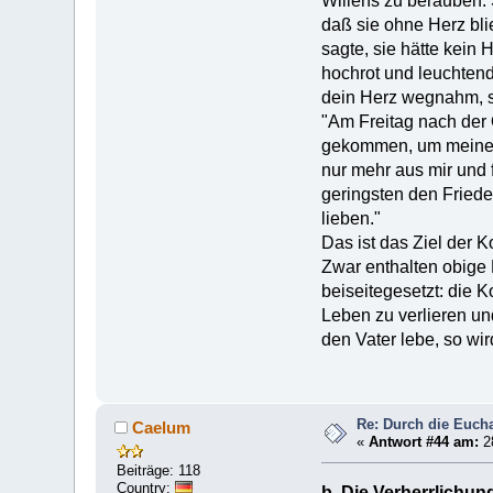
Willens zu berauben. 
daß sie ohne Herz bli
sagte, sie hätte kein 
hochrot und leuchtend
dein Herz wegnahm, so
"Am Freitag nach der 
gekommen, um meine Se
nur mehr aus mir und 
geringsten den Friede
lieben."
Das ist das Ziel der
Zwar enthalten obige
beiseitegesetzt: die 
Leben zu verlieren und
den Vater lebe, so wir
Re: Durch die Euchar
Caelum
«
Antwort #44 am:
2
Beiträge: 118
Country:
b. Die Verherrlichung