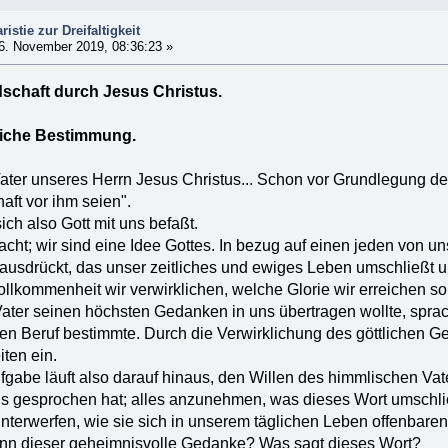
istie zur Dreifaltigkeit
6. November 2019, 08:36:23 »
dschaft durch Jesus Christus.
liche Bestimmung.
 Vater unseres Herrn Jesus Christus... Schon vor Grundlegung de
haft vor ihm seien".
ich also Gott mit uns befaßt.
acht; wir sind eine Idee Gottes. In bezug auf einen jeden von u
 ausdrückt, das unser zeitliches und ewiges Leben umschließt un
lkommenheit wir verwirklichen, welche Glorie wir erreichen sol
ater seinen höchsten Gedanken in uns übertragen wollte, sprac
en Beruf bestimmte. Durch die Verwirklichung des göttlichen Ge
iten ein.
fgabe läuft also darauf hinaus, den Willen des himmlischen Vat
ns gesprochen hat; alles anzunehmen, was dieses Wort umschließ
terwerfen, wie sie sich in unserem täglichen Leben offenbaren
enn dieser geheimnisvolle Gedanke? Was sagt dieses Wort?