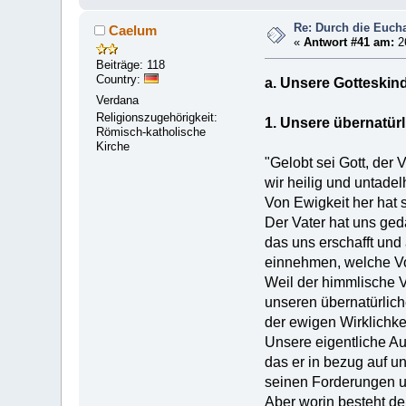
Re: Durch die Euchar
Caelum
«
Antwort #41 am:
2
Beiträge: 118
Country:
a. Unsere Gotteskin
Verdana
Religionszugehörigkeit:
1. Unsere übernatür
Römisch-katholische
Kirche
"Gelobt sei Gott, der
wir heilig und untadel
Von Ewigkeit her hat s
Der Vater hat uns ged
das uns erschafft und
einnehmen, welche Vol
Weil der himmlische V
unseren übernatürlich
der ewigen Wirklichke
Unsere eigentliche Au
das er in bezug auf u
seinen Forderungen un
Aber worin besteht d