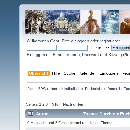
Willkommen
Gast
. Bitte
einloggen
oder
registrieren
.
Einloggen mit Benutzername, Passwort und Sitzungslä
Übersicht
Hilfe
Suche
Kalender
Einloggen
Regi
Forum ZDW
»
römisch-katholisch
»
Eucharistie
»
Durch die Eucha
Seiten:
1
2
3
4
5
[
6
]
Nach unten
Autor
Thema: Durch die Euchar
0 Mitglieder und 3 Gäste betrachten dieses Thema.