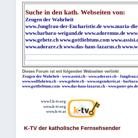
Suche in den kath. Webseiten von:
Zeugen der Wahrheit
www.Jungfrau-der-Eucharistie.de
www.maria-die
www.barbara-weigand.de
www.adoremus.de
www.
www.gebete.ch
www.gottliebtuns.com
www.assisi.
www.adorare.ch
www.das-haus-lazarus.ch
www.wa
Dieses Forum ist mit folgenden Webseiten verlinkt
Zeugen der Wahrheit
-
www.assisi.ch
-
www.adorare.ch
-
Jungfrau.d
www.wallfahrten.ch
-
www.gebete.ch
-
www.segenskreis.at
-
barbara
www.gottliebtuns.com
-
www.das-haus-lazarus.ch
-
www.pater-pio.de
www3.k-tv.org
www.k-tv.org
www.k-tv.at
K-TV der katholische Fernsehsender