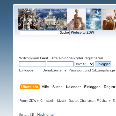
Webseite ZDW
Willkommen
Gast
. Bitte
einloggen
oder
registrieren
.
Einloggen mit Benutzername, Passwort und Sitzungslänge
Übersicht
Hilfe
Suche
Kalender
Einloggen
Registr
Forum ZDW
»
Christsein - Mystik - Gaben, Charismen, Früchte.
»
Eh
Seiten: [
1
]
Nach unten