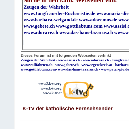
Suche in den kath. Webseiten von:
Zeugen der Wahrheit
www.Jungfrau-der-Eucharistie.de
www.maria-die
www.barbara-weigand.de
www.adoremus.de
www.
www.gebete.ch
www.gottliebtuns.com
www.assisi.
www.adorare.ch
www.das-haus-lazarus.ch
www.wa
Dieses Forum ist mit folgenden Webseiten verlinkt
Zeugen der Wahrheit
-
www.assisi.ch
-
www.adorare.ch
-
Jungfrau.d
www.wallfahrten.ch
-
www.gebete.ch
-
www.segenskreis.at
-
barbara
www.gottliebtuns.com
-
www.das-haus-lazarus.ch
-
www.pater-pio.de
www3.k-tv.org
www.k-tv.org
www.k-tv.at
K-TV der katholische Fernsehsender