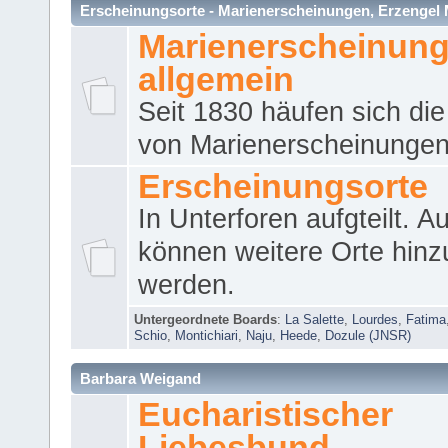
Erscheinungsorte - Marienerscheinungen, Erzengel Micha
Marienerscheinun
allgemein
Seit 1830 häufen sich die
von Marienerscheinungen 
Erscheinungsorte
In Unterforen aufgteilt. 
können weitere Orte hinz
werden.
Untergeordnete Boards
:
La Salette
,
Lourdes
,
Fatima
Schio
,
Montichiari
,
Naju
,
Heede
,
Dozule (JNSR)
Barbara Weigand
Eucharistischer
Liebesbund