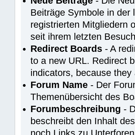
Neue Beiträge
- Die Neu
Beiträge Symbole in der 
registrierten Mitgliedern
seit ihrem letzten Besuc
Redirect Boards
- A redi
to a new URL. Redirect 
indicators, because they 
Forum Name
- Der Foru
Themenübersicht des Bo
Forumbeschreibung
- D
beschreibt den Inhalt de
noch Links zu Unterfore