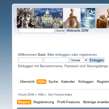
Webseite ZDW
Willkommen
Gast
. Bitte
einloggen
oder
registrieren
.
Einloggen mit Benutzername, Passwort und Sitzungslänge
Übersicht
Hilfe
Suche
Kalender
Einloggen
Registr
Forum ZDW
»
Hilfe
»
Der Forums-Index
Beginn
Registrierung
Profil-Features
Beiträge erstell