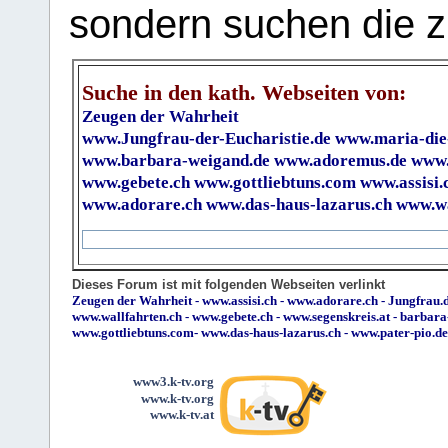
sondern suchen die z
Suche in den kath. Webseiten von:
Zeugen der Wahrheit
www.Jungfrau-der-Eucharistie.de
www.maria-die
www.barbara-weigand.de
www.adoremus.de
www.
www.gebete.ch
www.gottliebtuns.com
www.assisi.
www.adorare.ch
www.das-haus-lazarus.ch
www.wa
Dieses Forum ist mit folgenden Webseiten verlinkt
Zeugen der Wahrheit
-
www.assisi.ch
-
www.adorare.ch
-
Jungfrau.d
www.wallfahrten.ch
-
www.gebete.ch
-
www.segenskreis.at
-
barbara
www.gottliebtuns.com
-
www.das-haus-lazarus.ch
-
www.pater-pio.de
www3.k-tv.org
www.k-tv.org
www.k-tv.at