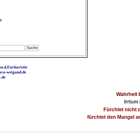
e
u.d.Eucharistie
ara-weigand.de
o.de
Wahrheit 
Irrtum
Fürchtet nicht 
fürchtet den Mangel 