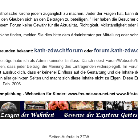
tholische Kirche jedem zugänglich zu machen. Jeder der Fragen hat, kann di
den Glauben sich an den Beiträgen zu beteiligen. "Hier haben die Besucher d
sem Forum keine Gewähr für die Aktualität, Richtigkeit, Vollständigkeit oder Q
he finden, melden Sie dies bitte dem Administrator per Mitteilung oder schr
kath-zdw.ch/forum
forum.kath-zdw.
Freunden bekannt:
oder
eiträge habe ich als Admin keinerlei Einfluss. Da ich nebst Forum/Webseite/
wissen, dass jeder Beitrag, die Meinung des Eintragenden widerspiegelt. Im Fo
usdrücklich, dass er keinerlei Einfluss auf die Gestaltung und die Inhalte d
en aller gelinkten Seiten und macht sich diese Inhalte nicht zu Eigen.
Diese Er
n.
Feb. 2006
empfehlung - Webseiten für Kinder:
www.freunde-von-net.net
www.life-te
Seiten-Aufrufe in ZDW