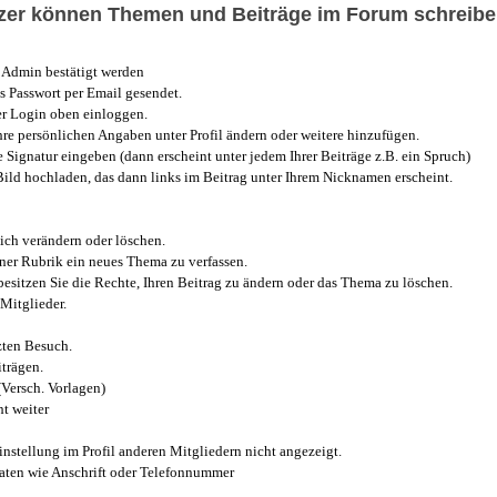
utzer können Themen und Beiträge im Forum schreibe
Admin bestätigt werden
 Passwort per Email gesendet.
r Login oben einloggen.
e persönlichen Angaben unter Profil ändern oder weitere hinzufügen.
e Signatur eingeben (dann erscheint unter jedem Ihrer Beiträge z.B. ein Spruch)
 Bild hochladen, das dann links im Beitrag unter Ihrem Nicknamen erscheint.
ich verändern oder löschen.
iner Rubrik ein neues Thema zu verfassen.
esitzen Sie die Rechte, Ihren Beitrag zu ändern oder das Thema zu löschen.
Mitglieder.
zten Besuch.
trägen.
(Versch. Vorlagen)
t weiter
instellung im Profil anderen Mitgliedern nicht angezeigt.
aten wie Anschrift oder Telefonnummer