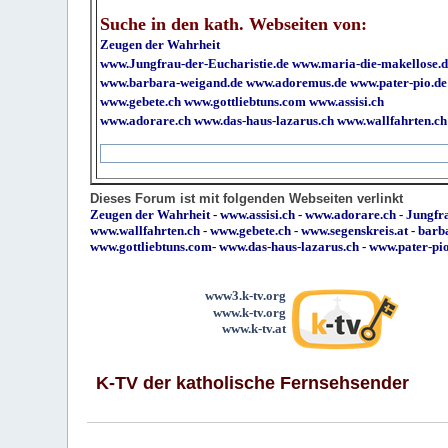
Suche in den kath. Webseiten von:
Zeugen der Wahrheit
www.Jungfrau-der-Eucharistie.de
www.maria-die-makellose.d
www.barbara-weigand.de
www.adoremus.de
www.pater-pio.de
www.gebete.ch
www.gottliebtuns.com
www.assisi.ch
www.adorare.ch
www.das-haus-lazarus.ch
www.wallfahrten.ch
Dieses Forum ist mit folgenden Webseiten verlinkt
Zeugen der Wahrheit
-
www.assisi.ch
-
www.adorare.ch
-
Jungfra
www.wallfahrten.ch
-
www.gebete.ch
-
www.segenskreis.at
-
barb
www.gottliebtuns.com
-
www.das-haus-lazarus.ch
-
www.pater-pi
www3.k-tv.org
www.k-tv.org
www.k-tv.at
K-TV der katholische Fernsehsender