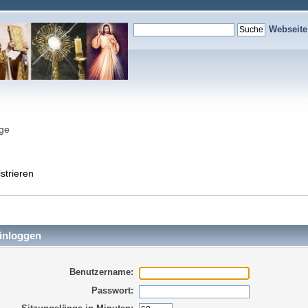
Webseit
nge
strieren
inloggen
Benutzername:
Passwort: