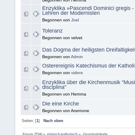
Begonnen von Hemma
Enzyklika »Pascendi Dominici gregis -
Lehren der Modernisten
Begonnen von
Joel
Toleranz
Begonnen von velvet
Das Dogma der heiligsten Dreifaltigkei
Begonnen von
Admin
Osterereignis Katechismus der Kathol
Begonnen von
videre
Enzyklika über die Kirchenmusik "Mus
disciplina"
Begonnen von Hemma
Die eine Kirche
Begonnen von Anemone
Seiten: [
1
]
Nach oben
Forum ZDW
»
römisch-katholisch
»
Grundsatztexte