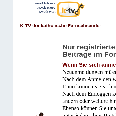
www3.k-tv.org
www.k-tv.org
www.k-tv.at
K-TV der katholische Fernsehsender
Nur registrier
Beiträge im Fo
Wenn Sie sich anme
Neuanmeldungen müsse
Nach dem Anmelden wir
Dann können sie sich 
Nach dem Einloggen kö
ändern oder weitere hi
Ebenso können Sie unte
unter jedem Ihrer Beitr