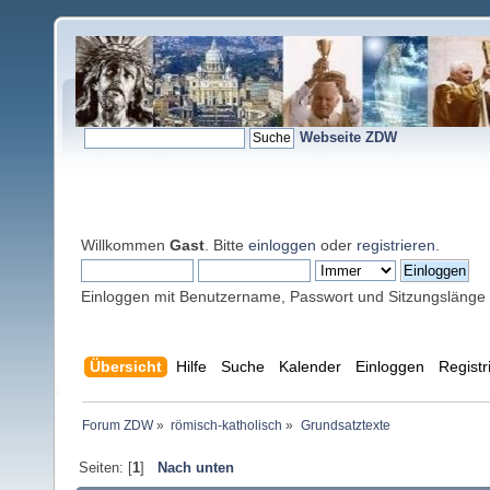
Webseite ZDW
Willkommen
Gast
. Bitte
einloggen
oder
registrieren
.
Einloggen mit Benutzername, Passwort und Sitzungslänge
Übersicht
Hilfe
Suche
Kalender
Einloggen
Registr
Forum ZDW
»
römisch-katholisch
»
Grundsatztexte
Seiten: [
1
]
Nach unten