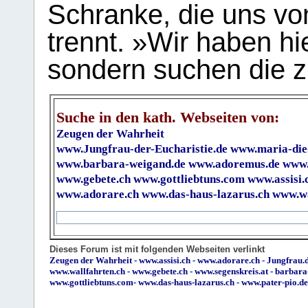
Schranke, die uns vo
trennt. »Wir haben hi
sondern suchen die z
Suche in den kath. Webseiten von:
Zeugen der Wahrheit
www.Jungfrau-der-Eucharistie.de
www.maria-die
www.barbara-weigand.de
www.adoremus.de
www.
www.gebete.ch
www.gottliebtuns.com
www.assisi.
www.adorare.ch
www.das-haus-lazarus.ch
www.wa
Dieses Forum ist mit folgenden Webseiten verlinkt
Zeugen der Wahrheit
-
www.assisi.ch
-
www.adorare.ch
-
Jungfrau.d
www.wallfahrten.ch
-
www.gebete.ch
-
www.segenskreis.at
-
barbara
www.gottliebtuns.com
-
www.das-haus-lazarus.ch
-
www.pater-pio.de