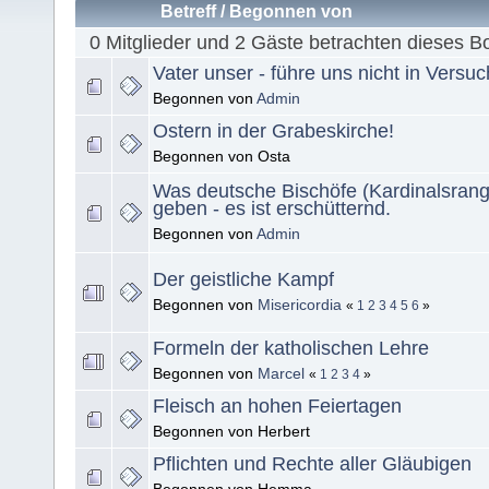
Betreff
/
Begonnen von
0 Mitglieder und 2 Gäste betrachten dieses B
Vater unser - führe uns nicht in Versu
Begonnen von
Admin
Ostern in der Grabeskirche!
Begonnen von Osta
Was deutsche Bischöfe (Kardinalsrang
geben - es ist erschütternd.
Begonnen von
Admin
Der geistliche Kampf
Begonnen von
Misericordia
«
1
2
3
4
5
6
»
Formeln der katholischen Lehre
Begonnen von
Marcel
«
1
2
3
4
»
Fleisch an hohen Feiertagen
Begonnen von Herbert
Pflichten und Rechte aller Gläubigen