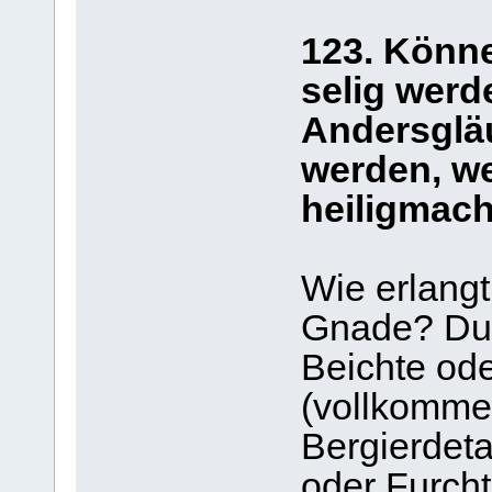
123. Könn
selig werd
Andersglä
werden, we
heiligmac
Wie erlang
Gnade? Dur
Beichte ode
(vollkomme
Bergierdet
oder Furcht