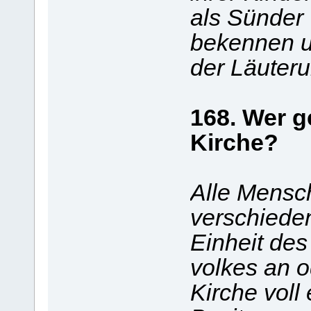
als Sünder
bekennen u
der Läuteru
168. Wer g
Kirche?
Alle Mensc
verschiede
Einheit des
volkes an o
Kirche voll 