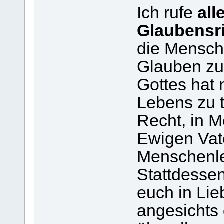
Ich rufe
all
Glaubensr
die Menschh
Glauben zu 
Gottes hat 
Lebens zu 
Recht, in 
Ewigen Vat
Menschenl
Stattdesse
euch in Li
angesichts 