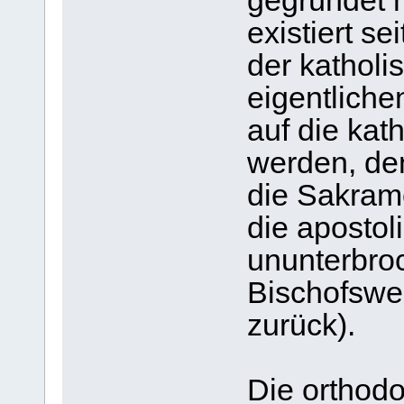
gegründet h
existiert se
der kathol
eigentliche
auf die kat
werden, den
die Sakram
die apostol
ununterbro
Bischofswe
zurück).
Die orthod