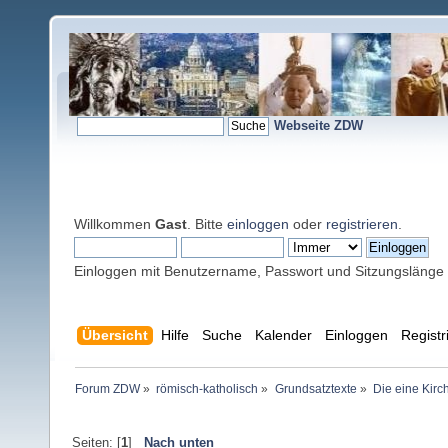
Webseite ZDW
Willkommen
Gast
. Bitte
einloggen
oder
registrieren
.
Einloggen mit Benutzername, Passwort und Sitzungslänge
Übersicht
Hilfe
Suche
Kalender
Einloggen
Registr
Forum ZDW
»
römisch-katholisch
»
Grundsatztexte
»
Die eine Kirc
Seiten: [
1
]
Nach unten