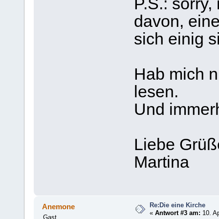
P.S.: sorry,
davon, ein
sich einig s
Hab mich nu
lesen.
Und immerh
Liebe Grüß
Martina
Re:Die eine Kirche
Anemone
«
Antwort #3 am:
10. Ap
Gast