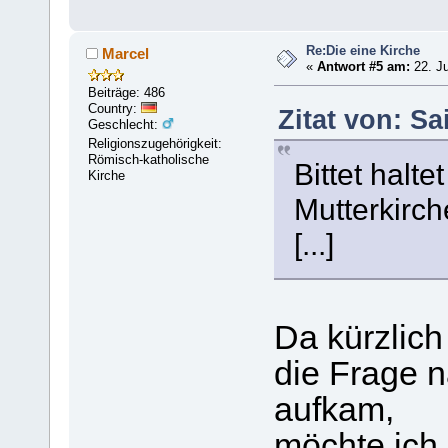
Re:Die eine Kirche
Marcel
«
Antwort #5 am:
22. Ju
Beiträge: 486
Country:
Zitat von: Sa
Geschlecht:
Religionszugehörigkeit:
Römisch-katholische
Bittet halt
Kirche
Mutterkirch
[...]
Da kürzlic
die Frage 
aufkam,
möchte ich 