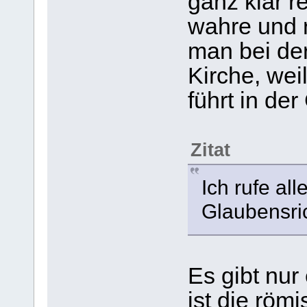
ganz klar re
wahre und r
man bei de
Kirche, wei
führt in de
Zitat
Ich rufe al
Glaubensri
Es gibt nur
ist die röm