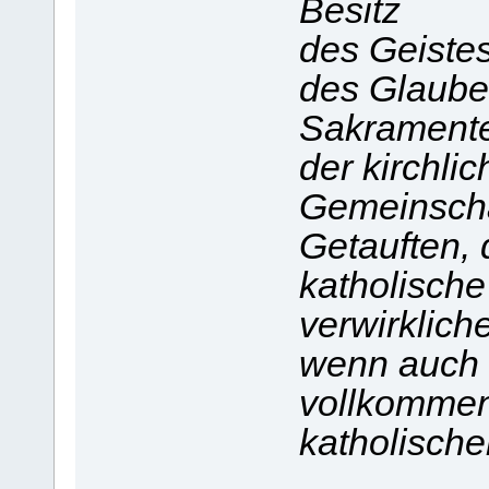
Besitz
des Geistes
des Glaube
Sakrament
der kirchli
Gemeinschaf
Getauften, 
katholische 
verwirklich
wenn auch 
vollkommen
katholische