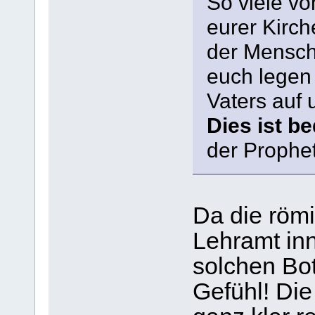
So viele v
eurer Kirch
der Menschh
euch legen
Vaters auf 
Dies ist b
der Prophet
Da die römi
Lehramt in
solchen Bo
Gefühl! Die