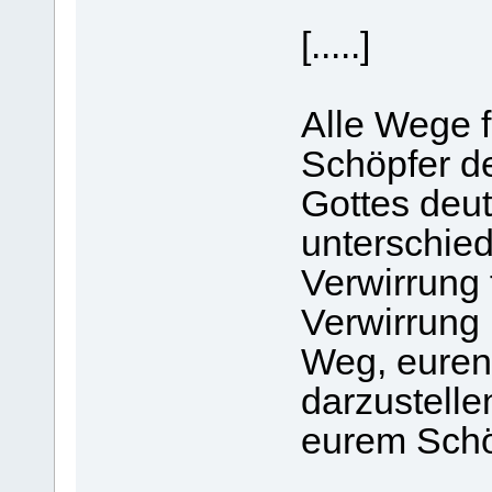
[.....]
Alle Wege 
Schöpfer d
Gottes deut
unterschie
Verwirrung 
Verwirrung 
Weg, euren
darzustelle
eurem Schö