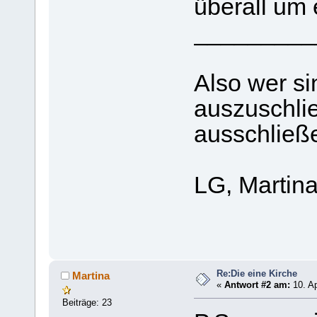
überall um 
_________
Also wer s
auszuschlie
ausschließe
LG, Martin
Re:Die eine Kirche
Martina
«
Antwort #2 am:
10. Ap
Beiträge: 23