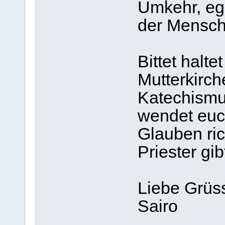
Umkehr, ega
der Mensch 
Bittet halte
Mutterkirche
Katechismu
wendet euch
Glauben ric
Priester gib
Liebe Grüs
Sairo