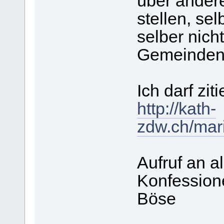
über andere
stellen, sel
selber nich
Gemeinden
Ich darf ziti
http://kath-
zdw.ch/mar
Aufruf an a
Konfession
Böse