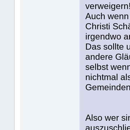
verweigern
Auch wenn 
Christi Sc
irgendwo a
Das sollte 
andere Gläu
selbst wenn
nichtmal al
Gemeinden
Also wer s
auszuschlie