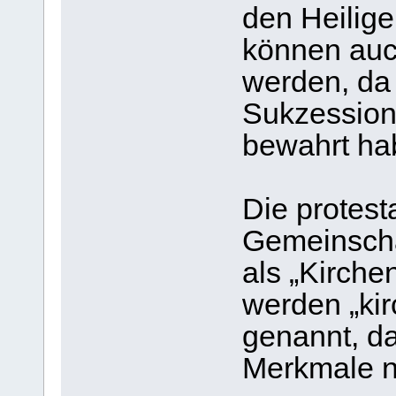
den Heilige
können auch
werden, da 
Sukzession
bewahrt ha
Die protest
Gemeinscha
als „Kirche
werden „ki
genannt, d
Merkmale n