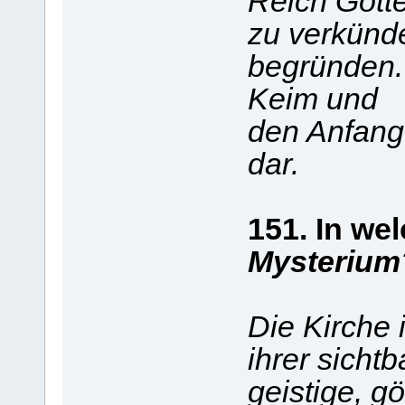
Reich Gott
zu verkünde
begründen. 
Keim und
den Anfang
dar.
151. In we
Mysterium
Die Kirche 
ihrer sichtb
geistige, gö