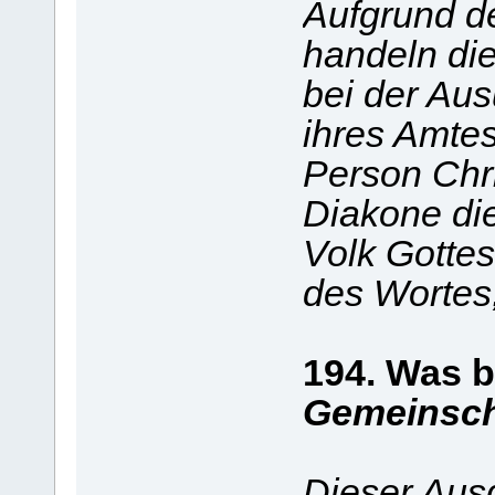
Aufgrund d
handeln die
bei der Au
ihres Amte
Person Chri
Diakone di
Volk Gottes
des Wortes,
194. Was 
Gemeinscha
Dieser Aus