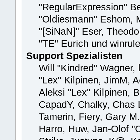
"RegularExpression" B
"Oldiesmann" Eshom, M
"[SiNaN]" Eser, Theodor
"TE" Eurich und winrul
Support Spezialisten
Will "Kindred" Wagner, 
"Lex" Kilpinen, JimM, A
Aleksi "Lex" Kilpinen, 
CapadY, Chalky, Chas 
Tamerin, Fiery, Gary M
Harro, Huw, Jan-Olof "