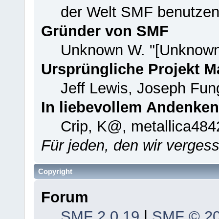
der Welt SMF benutzen
Gründer von SMF
Unknown W. "[Unknown
Ursprüngliche Projekt 
Jeff Lewis, Joseph Fu
In liebevollem Andenken
Crip, K@, metallica484
Für jeden, den wir verge
Copyright
Forum
SMF 2.0.19
|
SMF © 2