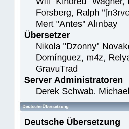
Will "Kindred" Wagner,
Forsberg, Ralph "[n3rv
Mert "Antes" Alınbay
Übersetzer
Nikola "Dzonny" Novako
Domínguez, m4z, Relya
GravuTrad
Server Administratoren
Derek Schwab, Michael
Deutsche Übersetzung
Deutsche Übersetzung