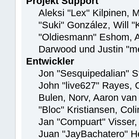
Projekt Support
Aleksi "Lex" Kilpinen, M
"Suki" González, Will 
"Oldiesmann" Eshom, 
Darwood und Justin "me
Entwickler
Jon "Sesquipedalian" St
John "live627" Rayes,
Bulen, Norv, Aaron van
"Bloc" Kristiansen, Co
Jan "Compuart" Visser
Juan "JayBachatero" H