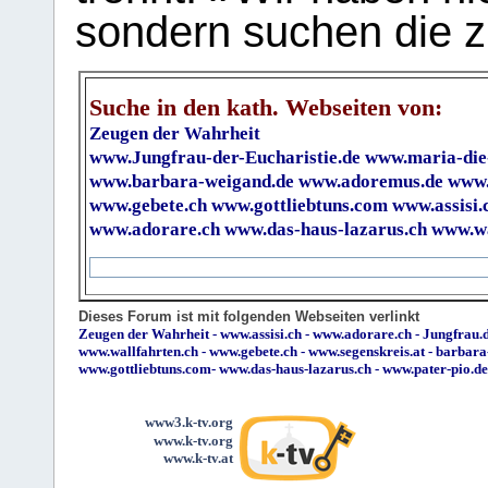
sondern suchen die z
Suche in den kath. Webseiten von:
Zeugen der Wahrheit
www.Jungfrau-der-Eucharistie.de
www.maria-die
www.barbara-weigand.de
www.adoremus.de
www.
www.gebete.ch
www.gottliebtuns.com
www.assisi.
www.adorare.ch
www.das-haus-lazarus.ch
www.wa
Dieses Forum ist mit folgenden Webseiten verlinkt
Zeugen der Wahrheit
-
www.assisi.ch
-
www.adorare.ch
-
Jungfrau.d
www.wallfahrten.ch
-
www.gebete.ch
-
www.segenskreis.at
-
barbara
www.gottliebtuns.com
-
www.das-haus-lazarus.ch
-
www.pater-pio.de
www3.k-tv.org
www.k-tv.org
www.k-tv.at