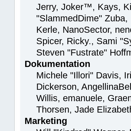
Jerry, Joker™, Kays, Ki
"SlammedDime" Zuba, 
Kerle, NanoSector, nend
Spicer, Ricky., Sami "
Steven "Fustrate" Hoff
Dokumentation
Michele "Illori" Davis, 
Dickerson, AngellinaBel
Willis, emanuele, Gra
Thorsen, Jade Elizabet
Marketing