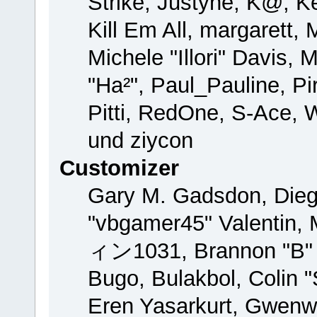
Strike, Justyne, K@, Ke
Kill Em All, margarett,
Michele "Illori" Davis, 
"Ha²", Paul_Pauline, P
Pitti, RedOne, S-Ace,
und ziycon
Customizer
Gary M. Gadsdon, Dieg
"vbgamer45" Valentin, 
ィン1031, Brannon "B" H
Bugo, Bulakbol, Colin 
Eren Yasarkurt, Gwenw