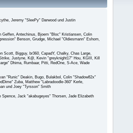
macythe, Jeremy "SleePy" Darwood und Justin
Geffen, Antechinus, Bjoern "Bloc" Kristiansen, Colin
xpression" Benson, Grudge, Michael "Oldiesmann" Eshom,
Ben Scott, Bigguy, br360, CapadY, Chalky, Chas Large,
rike, Justyne, K@, Kevin "greyknight17" Hou, KGIII, Kill
o "Sarge" Dhima, Rumbaar, Pitti, RedOne, S-Ace, Wade
an "Runic" Deakin, Bugo, Bulakbol, Colin "Shadow82x"
edDime" Zuba, Matthew "Labradoodle-360" Kerle,
man und Joey "Tyrsson" Smith
aeme Spence, Jack "akabugeyes" Thorsen, Jade Elizabeth