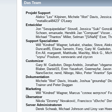
Das Team
Projekt Support
Aleksi "Lex" Kilpinen, Michele "Illori" Davis, Jes
"metallica48423" O'Leary
Entwickler
Jon "Sesquipedalian" Stovell, Jessica "Suki" Gonzá
Schoen, emanuele, Hendrik Jan "Compuart" Visser,
Michael "Thantos" Miller, Selman "[SiNaN]" Eser, Th
Support Spezialisten
Will "Kindred" Wagner, lurkalot, shadav, Steve, Alek
Duncan85, Eliana Tamerin, Fiery, Gary M. Gadsdon, 
Em All, margarett, Mattitude, Mashby, Mick G., Mich
"sησω" Poulsen, xenovanis und ziycon
Customizer
Gary M. Gadsdon, Diego Andrés, Jonathan "vbgamer
Blaber, Daniel15, Eren Yasarkurt, Gwenwyfar, Jaso
NanoSector, nend, Nibogo, Niko, Peter "Arantor" S
Dokumentation
Michele "Illori" Davis, Irisado, Joshua "groundup" 
Trainor und Peter Duggan
Marketing
Will "Kindred" Wagner, Marcus "cσσкιє мσηѕтєя" For
Übersetzer
Nikola "Dzonny" Novaković, Francisco "d3vcho" Do
Server Administratoren
Derek Schwab, Michael Johnson und Liroy van Hoew