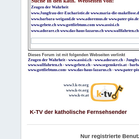
Suche in den kath. Webseiten von:
Zeugen der Wahrheit
www.Jungfrau-der-Eucharistie.de
www.maria-die-makellose.d
www.barbara-weigand.de
www.adoremus.de
www.pater-pio.de
www.gebete.ch
www.gottliebtuns.com
www.assisi.ch
www.adorare.ch
www.das-haus-lazarus.ch
www.wallfahrten.ch
Dieses Forum ist mit folgenden Webseiten verlinkt
Zeugen der Wahrheit
-
www.assisi.ch
-
www.adorare.ch
-
Jungfra
www.wallfahrten.ch
-
www.gebete.ch
-
www.segenskreis.at
-
barb
www.gottliebtuns.com
-
www.das-haus-lazarus.ch
-
www.pater-pi
www3.k-tv.org
www.k-tv.org
www.k-tv.at
K-TV der katholische Fernsehsender
Nur registrierte Ben