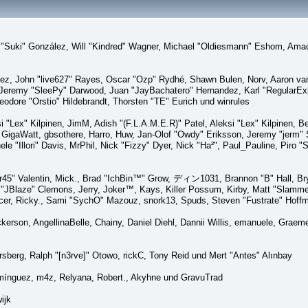
sica "Suki" González, Will "Kindred" Wagner, Michael "Oldiesmann" Eshom, A
lez, John "live627" Rayes, Oscar "Ozp" Rydhé, Shawn Bulen, Norv, Aaron van 
 Jeremy "SleePy" Darwood, Juan "JayBachatero" Hernandez, Karl "RegularE
eodore "Orstio" Hildebrandt, Thorsten "TE" Eurich und winrules
si "Lex" Kilpinen, JimM, Adish "(F.L.A.M.E.R)" Patel, Aleksi "Lex" Kilpinen, 
GigaWatt, gbsothere, Harro, Huw, Jan-Olof "Owdy" Eriksson, Jeremy "jerm" St
ele "Illori" Davis, MrPhil, Nick "Fizzy" Dyer, Nick "Ha²", Paul_Pauline, Pir
45" Valentin, Mick., Brad "IchBin™" Grow, ディン1031, Brannon "B" Hall, Bry
n "JBlaze" Clemons, Jerry, Joker™, Kays, Killer Possum, Kirby, Matt "Slamm
picer, Ricky., Sami "SychO" Mazouz, snork13, Spuds, Steven "Fustrate" Hoff
Dickerson, AngellinaBelle, Chainy, Daniel Diehl, Dannii Willis, emanuele, Gr
sberg, Ralph "[n3rve]" Otowo, rickC, Tony Reid und Mert "Antes" Alınbay
mínguez, m4z, Relyana, Robert., Akyhne und GravuTrad
ijk