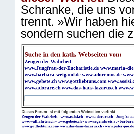
Schranke, die uns vo
trennt. »Wir haben hi
sondern suchen die z
Suche in den kath. Webseiten von:
Zeugen der Wahrheit
www.Jungfrau-der-Eucharistie.de
www.maria-die
www.barbara-weigand.de
www.adoremus.de
www.
www.gebete.ch
www.gottliebtuns.com
www.assisi.
www.adorare.ch
www.das-haus-lazarus.ch
www.wa
Dieses Forum ist mit folgenden Webseiten verlinkt
Zeugen der Wahrheit
-
www.assisi.ch
-
www.adorare.ch
-
Jungfrau.d
www.wallfahrten.ch
-
www.gebete.ch
-
www.segenskreis.at
-
barbara
www.gottliebtuns.com
-
www.das-haus-lazarus.ch
-
www.pater-pio.de