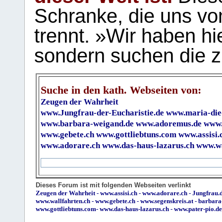
Schranke, die uns vo
trennt. »Wir haben hi
sondern suchen die z
Suche in den kath. Webseiten von:
Zeugen der Wahrheit
www.Jungfrau-der-Eucharistie.de
www.maria-die
www.barbara-weigand.de
www.adoremus.de
www.
www.gebete.ch
www.gottliebtuns.com
www.assisi.
www.adorare.ch
www.das-haus-lazarus.ch
www.wa
Dieses Forum ist mit folgenden Webseiten verlinkt
Zeugen der Wahrheit
-
www.assisi.ch
-
www.adorare.ch
-
Jungfrau.d
www.wallfahrten.ch
-
www.gebete.ch
-
www.segenskreis.at
-
barbara
www.gottliebtuns.com
-
www.das-haus-lazarus.ch
-
www.pater-pio.de