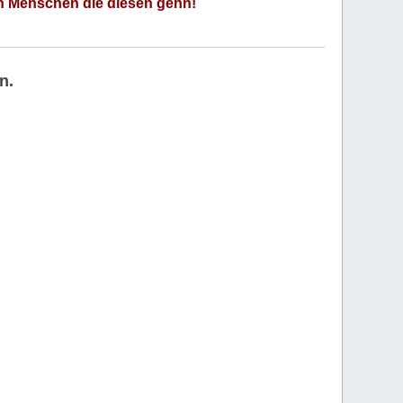
an Menschen die diesen gehn!
n.