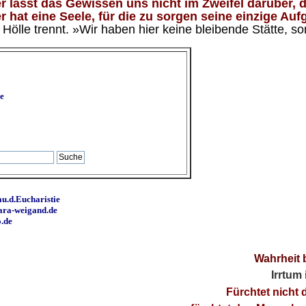
 lässt das Gewissen uns nicht im Zweifel darüber, d
 hat eine Seele, für die zu sorgen seine einzige Aufg
ölle trennt. »Wir haben hier keine bleibende Stätte, so
e
u.d.Eucharistie
ara-weigand.de
o.de
Wahrheit 
Irrtum
Fürchtet nicht 