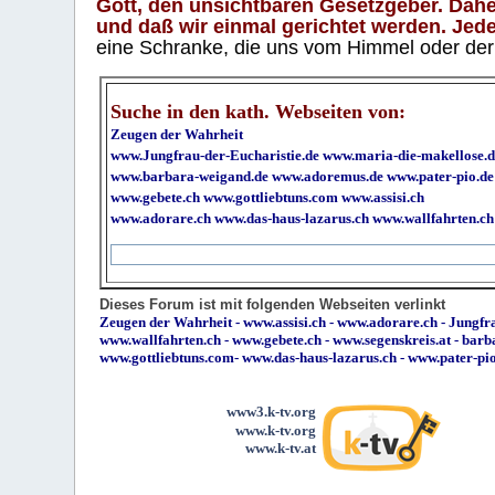
Gott, den unsichtbaren Gesetzgeber. Daher
und daß wir einmal gerichtet werden. Jeder
eine Schranke, die uns vom Himmel oder der H
Suche in den kath. Webseiten von:
Zeugen der Wahrheit
www.Jungfrau-der-Eucharistie.de
www.maria-die-makellose.d
www.barbara-weigand.de
www.adoremus.de
www.pater-pio.de
www.gebete.ch
www.gottliebtuns.com
www.assisi.ch
www.adorare.ch
www.das-haus-lazarus.ch
www.wallfahrten.ch
Dieses Forum ist mit folgenden Webseiten verlinkt
Zeugen der Wahrheit
-
www.assisi.ch
-
www.adorare.ch
-
Jungfra
www.wallfahrten.ch
-
www.gebete.ch
-
www.segenskreis.at
-
barb
www.gottliebtuns.com
-
www.das-haus-lazarus.ch
-
www.pater-pi
www3.k-tv.org
www.k-tv.org
www.k-tv.at