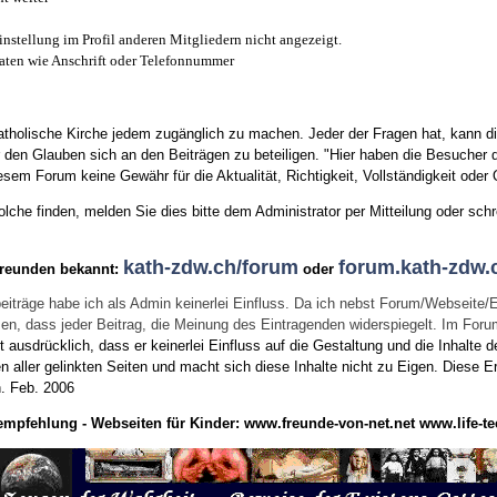
instellung im Profil anderen Mitgliedern nicht angezeigt.
aten wie Anschrift oder Telefonnummer
tholische Kirche jedem zugänglich zu machen. Jeder der Fragen hat, kann di
den Glauben sich an den Beiträgen zu beteiligen. "Hier haben die Besucher d
sem Forum keine Gewähr für die Aktualität, Richtigkeit, Vollständigkeit oder Q
he finden, melden Sie dies bitte dem Administrator per Mitteilung oder schr
kath-zdw.ch/forum
forum.kath-zdw.
Freunden bekannt:
oder
eiträge habe ich als Admin keinerlei Einfluss. Da ich nebst Forum/Webseite/
wissen, dass jeder Beitrag, die Meinung des Eintragenden widerspiegelt. Im Fo
usdrücklich, dass er keinerlei Einfluss auf die Gestaltung und die Inhalte d
en aller gelinkten Seiten und macht sich diese Inhalte nicht zu Eigen.
Diese Er
n.
Feb. 2006
empfehlung - Webseiten für Kinder:
www.freunde-von-net.net
www.life-te