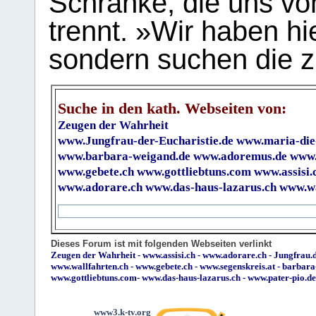
Schranke, die uns vo
trennt. »Wir haben hi
sondern suchen die z
Suche in den kath. Webseiten von:
Zeugen der Wahrheit
www.Jungfrau-der-Eucharistie.de
www.maria-die
www.barbara-weigand.de
www.adoremus.de
www.
www.gebete.ch
www.gottliebtuns.com
www.assisi.
www.adorare.ch
www.das-haus-lazarus.ch
www.wa
Dieses Forum ist mit folgenden Webseiten verlinkt
Zeugen der Wahrheit
-
www.assisi.ch
-
www.adorare.ch
-
Jungfrau.d
www.wallfahrten.ch
-
www.gebete.ch
-
www.segenskreis.at
-
barbara
www.gottliebtuns.com
-
www.das-haus-lazarus.ch
-
www.pater-pio.de
www3.k-tv.org