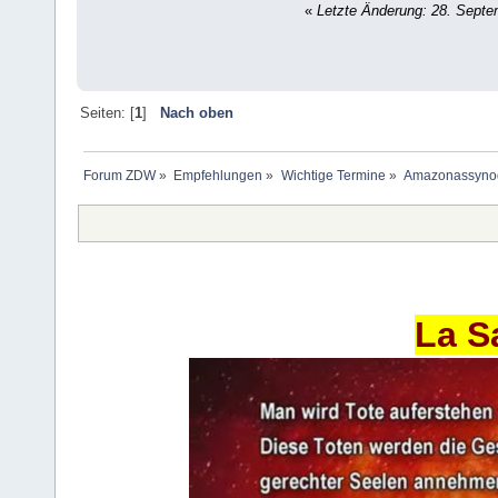
«
Letzte Änderung: 28. Septe
Seiten: [
1
]
Nach oben
Forum ZDW
»
Empfehlungen
»
Wichtige Termine
»
Amazonassynode
La S