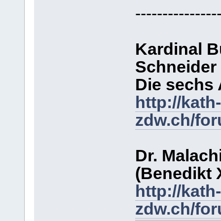
---------------
Kardinal B
Schneider 
Die sechs
http://kath-
zdw.ch/fo
Dr. Malachi
(Benedikt X
http://kath-
zdw.ch/fo