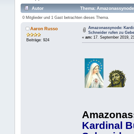
Autor
Thema: Amazonassynode: 
Fasten (Gelesen 20649 mal)
0 Mitglieder und 1 Gast betrachten dieses Thema.
Amazonassynode: Kardin
Aaron Russo
Schneider rufen zu Gebe
«
am:
17. September 2019, 21
Beiträge: 924
Amazonas
Kardinal B