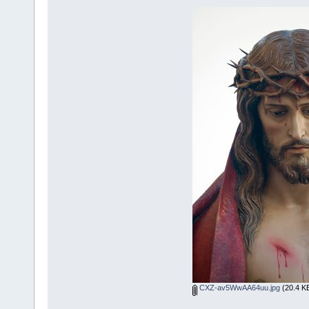
CXZ-av5WwAA64uu.jpg
(20.4 KB