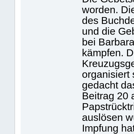
worden. Di
des Buchder
und die Ge
bei Barbara
kämpfen. Da
Kreuzugsge
organisiert
gedacht da
Beitrag 20
Papstrücktri
auslösen wü
Impfung hat