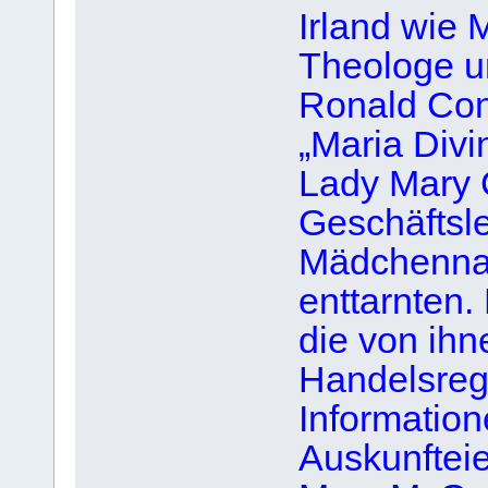
Irland wie 
Theologe u
Ronald Cont
„Maria Divi
Lady Mary C
Geschäftsl
Mädchennam
enttarnten. 
die von ihn
Handelsregi
Informatio
Auskunfteie