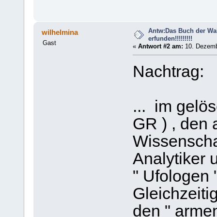
Antw:Das Buch der Wahrh
wilhelmina
erfunden!!!!!!!!!
Gast
«
Antwort #2 am:
10. Dezemb
Nachtrag:
... im gelö
GR ) , den
Wissenscha
Analytiker u
" Ufologen "
Gleichzeitig
den " arme