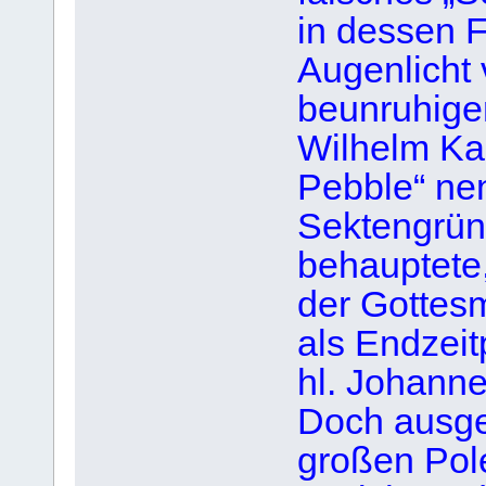
in dessen F
Augenlicht 
beunruhige
Wilhelm Kam
Pebble“ nen
Sektengrü
behauptete
der Gottesm
als Endzei
hl. Johanne
Doch ausge
großen Pol