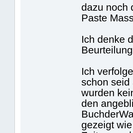
dazu noch d
Paste Mas
Ich denke du
Beurteilun
Ich verfolg
schon seid 
wurden kei
den angebl
BuchderWah
gezeigt wie