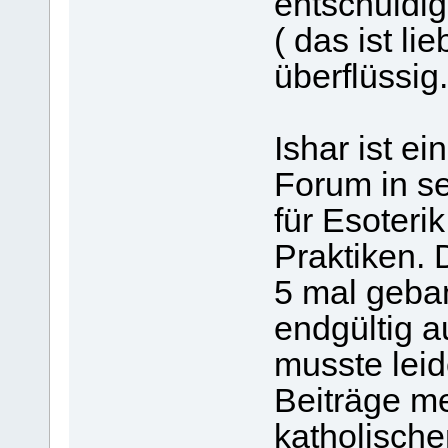
entschuldig
( das ist lie
überflüssig.
Ishar ist ei
Forum in s
für Esoteri
Praktiken. 
5 mal geba
endgültig 
musste leid
Beiträge m
katholisch