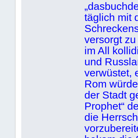
„dasbuchder
täglich mit
Schreckens
versorgt z
im All kolli
und Russla
verwüstet, e
Rom würde 
der Stadt g
Prophet“ de
die Herrsch
vorzubereit