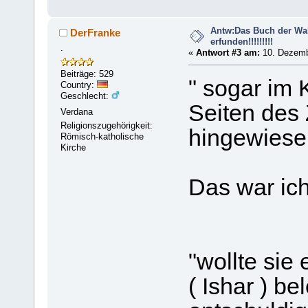
Antw:Das Buch der Wahrh
DerFranke
erfunden!!!!!!!!!
.
«
Antwort #3 am:
10. Dezemb
Beiträge: 529
" sogar im 
Country:
Geschlecht:
Seiten de
Verdana
Religionszugehörigkeit:
hingewiesen
Römisch-katholische
Kirche
Das war ic
"wollte sie
( Ishar ) be