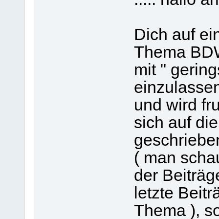
Dich auf ei
Thema BD
mit " gerin
einzulassen,
und wird fr
sich auf di
geschrieben
( man scha
der Beiträg
letzte Beit
Thema ), s