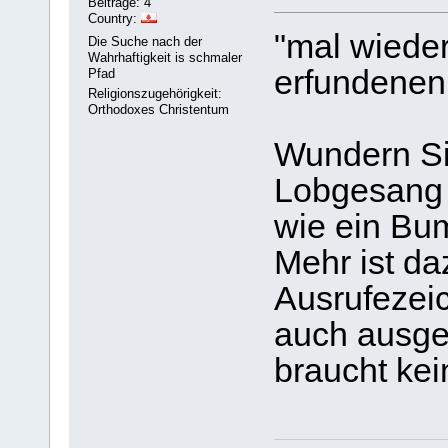
Beiträge: 4
Country:
"mal wiede
Die Suche nach der
Wahrhaftigkeit is schmaler
erfundenen
Pfad
Religionszugehörigkeit:
Orthodoxes Christentum
Wundern Si
Lobgesang 
wie ein Bum
Mehr ist da
Ausrufezeic
auch ausger
braucht kei