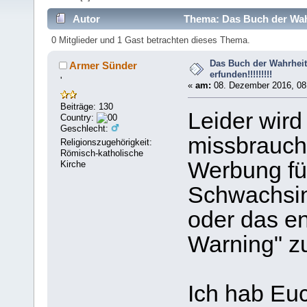
Autor
Thema: Das Buch der Wahrhe
0 Mitglieder und 1 Gast betrachten dieses Thema.
Das Buch der Wahrheit -
Armer Sünder
erfunden!!!!!!!!!
'
«
am:
08. Dezember 2016, 08
Beiträge: 130
Leider wir
Country:
Geschlecht:
missbrauch
Religionszugehörigkeit:
Römisch-katholische
Werbung fü
Kirche
Schwachsin
oder das e
Warning" z
Ich hab Euc