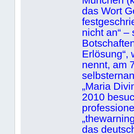
München (k
das Wort G
festgeschri
nicht an“ – 
Botschaften
Erlösung“, 
nennt, am 7
selbsternan
„Maria Divi
2010 besuc
professione
„thewarnin
das deutsc