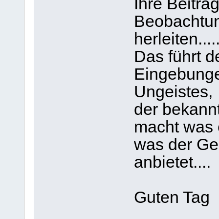
Ihre Beiträ
Beobachtun
herleiten.....
Das führt d
Eingebunge
Ungeistes,
der bekannt
macht was er
was der Gei
anbietet....
Guten Tag