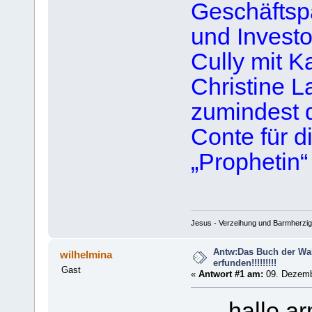
Geschäftspa
und Investo
Cully mit 
Christine 
zumindest 
Conte für d
„Prophetin“ 
Jesus - Verzeihung und Barmherzig
Antw:Das Buch der Wahrh
wilhelmina
erfunden!!!!!!!!!
Gast
«
Antwort #1 am:
09. Dezemb
..... hallo 