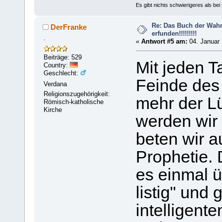
Es gibt nichts schwierigeres als bei
Re: Das Buch der Wahrhe
DerFranke
erfunden!!!!!!!!!
.
«
Antwort #5 am:
04. Januar 
Beiträge: 529
Mit jeden T
Country:
Geschlecht:
Feinde des
Verdana
Religionszugehörigkeit:
mehr der L
Römisch-katholische
Kirche
werden wir
beten wir a
Prophetie. 
es einmal ü
listig" und 
intelligen