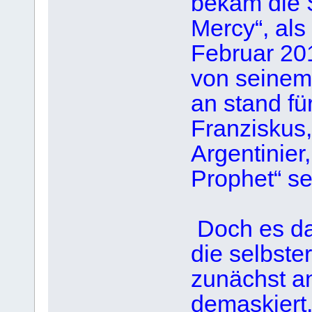
bekam die S
Mercy“, als
Februar 20
von seinem
an stand fü
Franziskus,
Argentinier
Prophet“ se
Doch es da
die selbste
zunächst a
demaskiert.