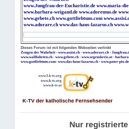
www.Jungfrau-der-Eucharistie.de
www.maria-die
www.barbara-weigand.de
www.adoremus.de
www.
www.gebete.ch
www.gottliebtuns.com
www.assisi.
www.adorare.ch
www.das-haus-lazarus.ch
www.wa
Dieses Forum ist mit folgenden Webseiten verlinkt
Zeugen der Wahrheit
-
www.assisi.ch
-
www.adorare.ch
-
Jungfrau.d
www.wallfahrten.ch
-
www.gebete.ch
-
www.segenskreis.at
-
barbara
www.gottliebtuns.com
-
www.das-haus-lazarus.ch
-
www.pater-pio.de
www3.k-tv.org
www.k-tv.org
www.k-tv.at
K-TV der katholische Fernsehsender
Nur registrier