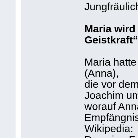
Jungfräulic
Maria wird
Geistkraf
Maria hatte
(Anna),
die vor d
Joachim um
worauf Ann
Empfängnis
Wikipedia: