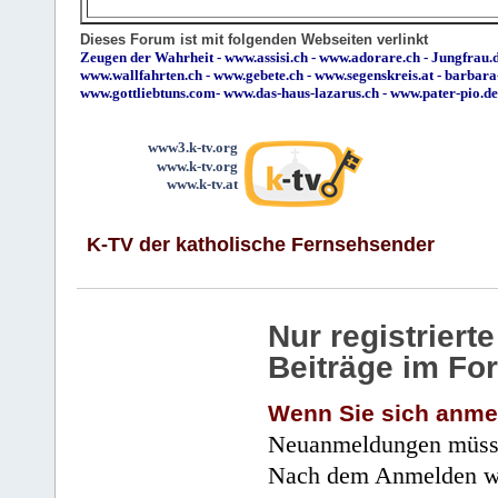
Dieses Forum ist mit folgenden Webseiten verlinkt
Zeugen der Wahrheit
-
www.assisi.ch
-
www.adorare.ch
-
Jungfrau.d
www.wallfahrten.ch
-
www.gebete.ch
-
www.segenskreis.at
-
barbara
www.gottliebtuns.com
-
www.das-haus-lazarus.ch
-
www.pater-pio.de
www3.k-tv.org
www.k-tv.org
www.k-tv.at
K-TV der katholische Fernsehsender
Nur registrier
Beiträge im Fo
Wenn Sie sich anme
Neuanmeldungen müsse
Nach dem Anmelden wir