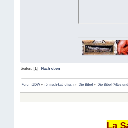
Seiten: [
1
]
Nach oben
Forum ZDW
»
römisch-katholisch
»
Die Bibel
»
Die Bibel (Altes un
La S