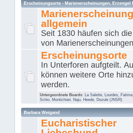
Erscheinungsorte - Marienerscheinungen, Erzengel Micha
Marienerscheinun
allgemein
Seit 1830 häufen sich die
von Marienerscheinungen 
Erscheinungsorte
In Unterforen aufgteilt. 
können weitere Orte hinz
werden.
Untergeordnete Boards
:
La Salette
,
Lourdes
,
Fatima
Schio
,
Montichiari
,
Naju
,
Heede
,
Dozule (JNSR)
Barbara Weigand
Eucharistischer
Liebesbund