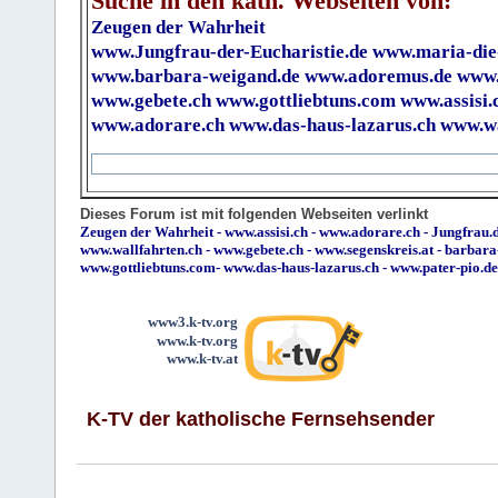
Suche in den kath. Webseiten von:
Zeugen der Wahrheit
www.Jungfrau-der-Eucharistie.de
www.maria-die
www.barbara-weigand.de
www.adoremus.de
www.
www.gebete.ch
www.gottliebtuns.com
www.assisi.
www.adorare.ch
www.das-haus-lazarus.ch
www.wa
Dieses Forum ist mit folgenden Webseiten verlinkt
Zeugen der Wahrheit
-
www.assisi.ch
-
www.adorare.ch
-
Jungfrau.d
www.wallfahrten.ch
-
www.gebete.ch
-
www.segenskreis.at
-
barbara
www.gottliebtuns.com
-
www.das-haus-lazarus.ch
-
www.pater-pio.de
www3.k-tv.org
www.k-tv.org
www.k-tv.at
K-TV der katholische Fernsehsender