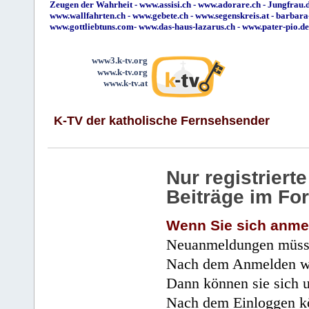
Zeugen der Wahrheit
-
www.assisi.ch
-
www.adorare.ch
-
Jungfrau.d
www.wallfahrten.ch
-
www.gebete.ch
-
www.segenskreis.at
-
barbara
www.gottliebtuns.com
-
www.das-haus-lazarus.ch
-
www.pater-pio.de
www3.k-tv.org
www.k-tv.org
www.k-tv.at
K-TV der katholische Fernsehsender
Nur registrier
Beiträge im Fo
Wenn Sie sich anme
Neuanmeldungen müsse
Nach dem Anmelden wir
Dann können sie sich 
Nach dem Einloggen kö