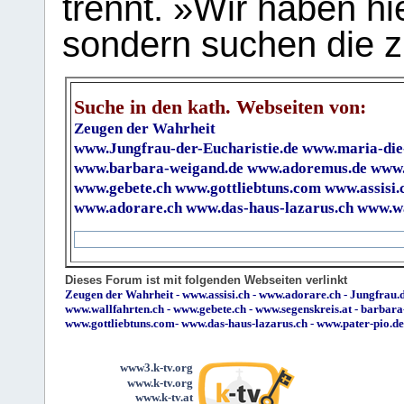
trennt. »Wir haben hi
sondern suchen die z
Suche in den kath. Webseiten von:
Zeugen der Wahrheit
www.Jungfrau-der-Eucharistie.de
www.maria-die
www.barbara-weigand.de
www.adoremus.de
www.
www.gebete.ch
www.gottliebtuns.com
www.assisi.
www.adorare.ch
www.das-haus-lazarus.ch
www.wa
Dieses Forum ist mit folgenden Webseiten verlinkt
Zeugen der Wahrheit
-
www.assisi.ch
-
www.adorare.ch
-
Jungfrau.d
www.wallfahrten.ch
-
www.gebete.ch
-
www.segenskreis.at
-
barbara
www.gottliebtuns.com
-
www.das-haus-lazarus.ch
-
www.pater-pio.de
www3.k-tv.org
www.k-tv.org
www.k-tv.at