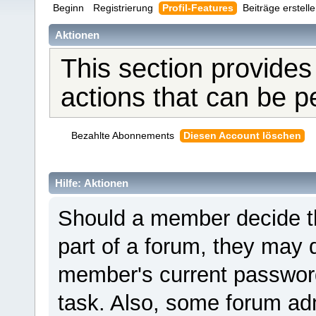
Beginn
Registrierung
Profil-Features
Beiträge erstell
Aktionen
This section provides
actions that can be 
Bezahlte Abonnements
Diesen Account löschen
Hilfe: Aktionen
Should a member decide th
part of a forum, they may 
member's current password 
task. Also, some forum adm