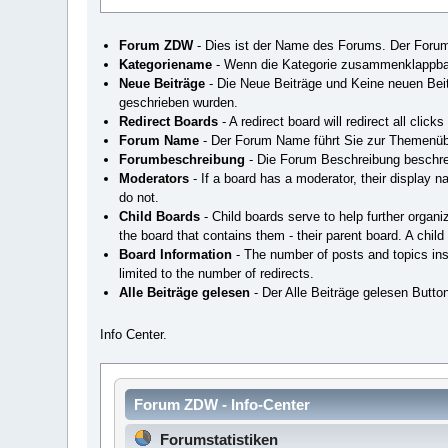
Forum ZDW
- Dies ist der Name des Forums. Der Forumn
Kategoriename
- Wenn die Kategorie zusammenklappbar i
Neue Beiträge
- Die Neue Beiträge und Keine neuen Beitr
geschrieben wurden.
Redirect Boards
- A redirect board will redirect all cli
Forum Name
- Der Forum Name führt Sie zur Themenüb
Forumbeschreibung
- Die Forum Beschreibung beschrei
Moderators
- If a board has a moderator, their display 
do not.
Child Boards
- Child boards serve to help further organi
the board that contains them - their parent board. A child
Board Information
- The number of posts and topics insid
limited to the number of redirects.
Alle Beiträge gelesen
- Der Alle Beiträge gelesen Button
Info Center.
Forum ZDW - Info-Center
Forumstatistiken