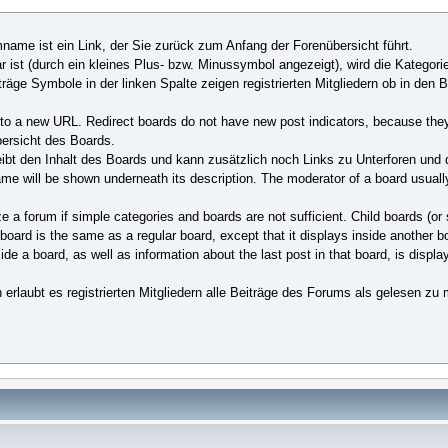
ame ist ein Link, der Sie zurück zum Anfang der Forenübersicht führt.
st (durch ein kleines Plus- bzw. Minussymbol angezeigt), wird die Kategori
äge Symbole in der linken Spalte zeigen registrierten Mitgliedern ob in den 
cks to a new URL. Redirect boards do not have new post indicators, because they
ersicht des Boards.
bt den Inhalt des Boards und kann zusätzlich noch Links zu Unterforen und
name will be shown underneath its description. The moderator of a board usuall
ze a forum if simple categories and boards are not sufficient. Child boards (or
 board is the same as a regular board, except that it displays inside another b
e a board, as well as information about the last post in that board, is displaye
 erlaubt es registrierten Mitgliedern alle Beiträge des Forums als gelesen zu 