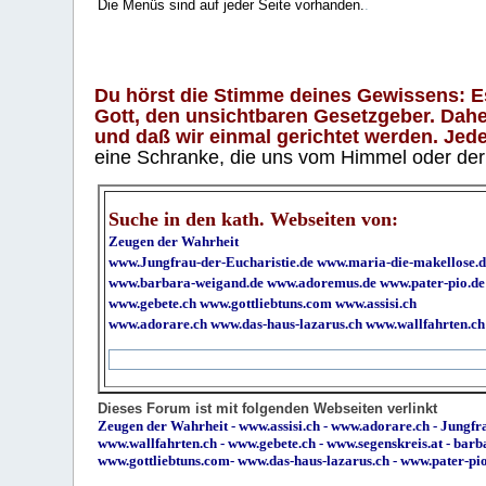
Die Menüs sind auf jeder Seite vorhanden.
.
Du hörst die Stimme deines Gewissens: Es 
Gott, den unsichtbaren Gesetzgeber. Daher
und daß wir einmal gerichtet werden. Jeder
eine Schranke, die uns vom Himmel oder der H
Suche in den kath. Webseiten von:
Zeugen der Wahrheit
www.Jungfrau-der-Eucharistie.de
www.maria-die-makellose.d
www.barbara-weigand.de
www.adoremus.de
www.pater-pio.de
www.gebete.ch
www.gottliebtuns.com
www.assisi.ch
www.adorare.ch
www.das-haus-lazarus.ch
www.wallfahrten.ch
Dieses Forum ist mit folgenden Webseiten verlinkt
Zeugen der Wahrheit
-
www.assisi.ch
-
www.adorare.ch
-
Jungfra
www.wallfahrten.ch
-
www.gebete.ch
-
www.segenskreis.at
-
barb
www.gottliebtuns.com
-
www.das-haus-lazarus.ch
-
www.pater-pi