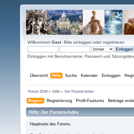
Willkommen
Gast
. Bitte
einloggen
oder
registrieren
.
Einloggen mit Benutzername, Passwort und Sitzungslä
Übersicht
Hilfe
Suche
Kalender
Einloggen
Regi
Forum ZDW
»
Hilfe
»
Der Forums-Index
Beginn
Registrierung
Profil-Features
Beiträge erste
Hilfe: Der Forums-Index
Hauptseite des Forums.