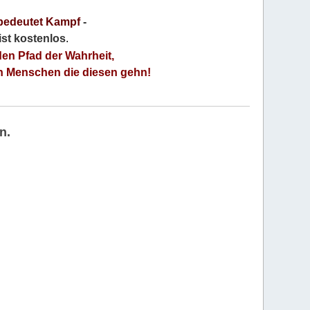
bedeutet Kampf
-
 ist kostenlos
.
den Pfad der Wahrheit,
an Menschen die diesen gehn!
n.