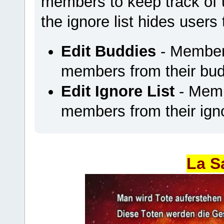
members to keep track of u
the ignore list hides users
Edit Buddies
- Members
members from their budd
Edit Ignore List
- Memb
members from their ignor
La S