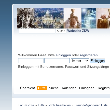
Webseite ZDW
Willkommen
Gast
. Bitte
einloggen
oder
registrieren
.
Einloggen mit Benutzername, Passwort und Sitzungslänge
Übersicht
Hilfe
Suche
Kalender
Einloggen
Registr
Forum ZDW
»
Hilfe
»
Profil bearbeiten
»
Freunde/Ignorieren Liste