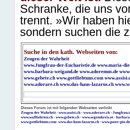
Schranke, die uns vo
trennt. »Wir haben hi
sondern suchen die z
Suche in den kath. Webseiten von:
Zeugen der Wahrheit
www.Jungfrau-der-Eucharistie.de
www.maria-die
www.barbara-weigand.de
www.adoremus.de
www.
www.gebete.ch
www.gottliebtuns.com
www.assisi.
www.adorare.ch
www.das-haus-lazarus.ch
www.wa
Dieses Forum ist mit folgenden Webseiten verlinkt
Zeugen der Wahrheit
-
www.assisi.ch
-
www.adorare.ch
-
Jungfrau.d
www.wallfahrten.ch
-
www.gebete.ch
-
www.segenskreis.at
-
barbara
www.gottliebtuns.com
-
www.das-haus-lazarus.ch
-
www.pater-pio.de