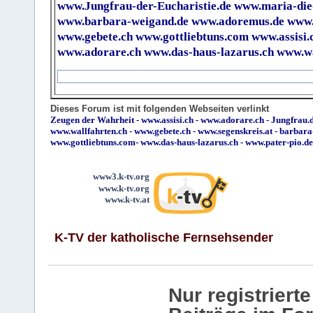
www.Jungfrau-der-Eucharistie.de
www.maria-die
www.barbara-weigand.de
www.adoremus.de
www.
www.gebete.ch
www.gottliebtuns.com
www.assisi.
www.adorare.ch
www.das-haus-lazarus.ch
www.wa
Dieses Forum ist mit folgenden Webseiten verlinkt
Zeugen der Wahrheit
-
www.assisi.ch
-
www.adorare.ch
-
Jungfrau.d
www.wallfahrten.ch
-
www.gebete.ch
-
www.segenskreis.at
-
barbara
www.gottliebtuns.com
-
www.das-haus-lazarus.ch
-
www.pater-pio.de
www3.k-tv.org
www.k-tv.org
www.k-tv.at
K-TV der katholische Fernsehsender
Nur registrier