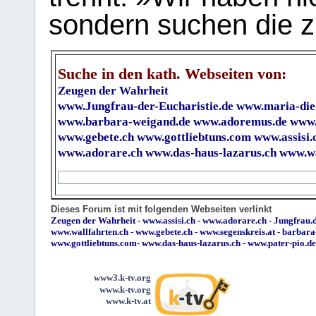
sondern suchen die z
Suche in den kath. Webseiten von:
Zeugen der Wahrheit
www.Jungfrau-der-Eucharistie.de
www.maria-die
www.barbara-weigand.de
www.adoremus.de
www.
www.gebete.ch
www.gottliebtuns.com
www.assisi.
www.adorare.ch
www.das-haus-lazarus.ch
www.wa
Dieses Forum ist mit folgenden Webseiten verlinkt
Zeugen der Wahrheit
-
www.assisi.ch
-
www.adorare.ch
-
Jungfrau.d
www.wallfahrten.ch
-
www.gebete.ch
-
www.segenskreis.at
-
barbara
www.gottliebtuns.com
-
www.das-haus-lazarus.ch
-
www.pater-pio.de
www3.k-tv.org
www.k-tv.org
www.k-tv.at