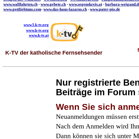
www.wallfahrten.ch
-
www.gebete.ch
-
www.segenskreis.at
-
barbara-weigand.d
www.gottliebtuns.com
-
www.das-haus-lazarus.ch
-
www.pater-pio.de
www3.k-tv.org
www.k-tv.org
www.k-tv.at
K-TV der katholische Fernsehsender
Nur registrierte B
Beiträge im Forum 
Wenn Sie sich anm
Neuanmeldungen müssen erst
Nach dem Anmelden wird Ihne
Dann können sie sich unter 