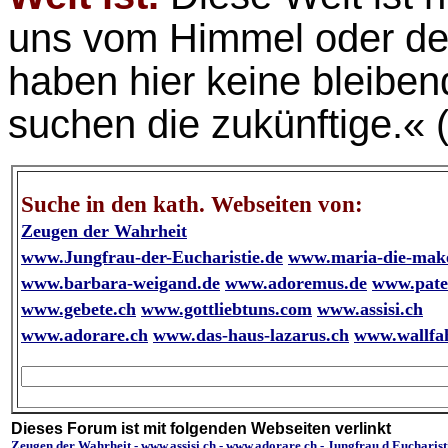
uns vom Himmel oder der
haben hier keine bleiben
suchen die zukünftige.« 
Suche in den kath. Webseiten von:
Zeugen der Wahrheit
www.Jungfrau-der-Eucharistie.de
www.maria-die-make
www.barbara-weigand.de
www.adoremus.de
www.pate
www.gebete.ch
www.gottliebtuns.com
www.assisi.ch
www.adorare.ch
www.das-haus-lazarus.ch
www.wallfa
Dieses Forum ist mit folgenden Webseiten verlinkt
Zeugen der Wahrheit
-
www.assisi.ch
-
www.adorare.ch
-
Jungfrau.d.Eucharist