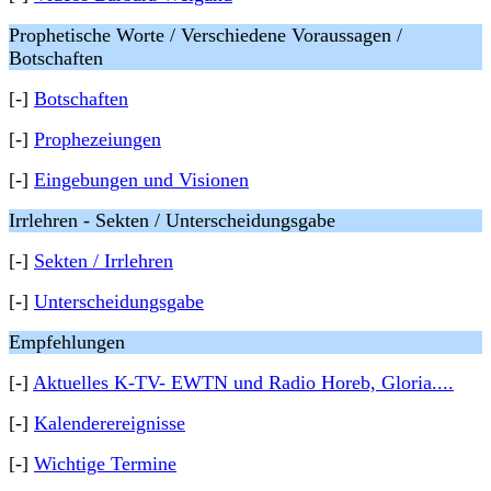
Prophetische Worte / Verschiedene Voraussagen /
Botschaften
[-]
Botschaften
[-]
Prophezeiungen
[-]
Eingebungen und Visionen
Irrlehren - Sekten / Unterscheidungsgabe
[-]
Sekten / Irrlehren
[-]
Unterscheidungsgabe
Empfehlungen
[-]
Aktuelles K-TV- EWTN und Radio Horeb, Gloria....
[-]
Kalenderereignisse
[-]
Wichtige Termine