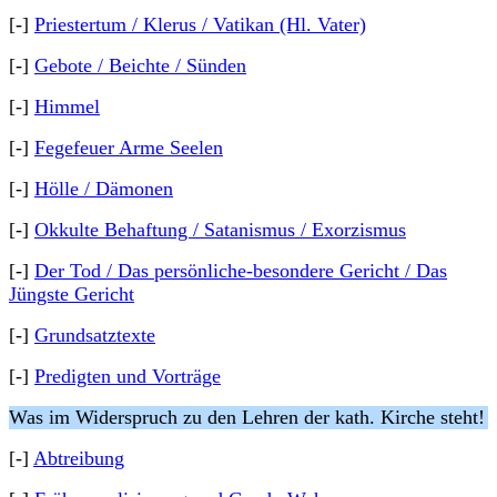
[-]
Priestertum / Klerus / Vatikan (Hl. Vater)
[-]
Gebote / Beichte / Sünden
[-]
Himmel
[-]
Fegefeuer Arme Seelen
[-]
Hölle / Dämonen
[-]
Okkulte Behaftung / Satanismus / Exorzismus
[-]
Der Tod / Das persönliche-besondere Gericht / Das
Jüngste Gericht
[-]
Grundsatztexte
[-]
Predigten und Vorträge
Was im Widerspruch zu den Lehren der kath. Kirche steht!
[-]
Abtreibung