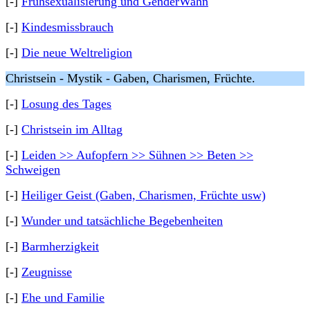
[-]
Frühsexualisierung und GenderWahn
[-]
Kindesmissbrauch
[-]
Die neue Weltreligion
Christsein - Mystik - Gaben, Charismen, Früchte.
[-]
Losung des Tages
[-]
Christsein im Alltag
[-]
Leiden >> Aufopfern >> Sühnen >> Beten >>
Schweigen
[-]
Heiliger Geist (Gaben, Charismen, Früchte usw)
[-]
Wunder und tatsächliche Begebenheiten
[-]
Barmherzigkeit
[-]
Zeugnisse
[-]
Ehe und Familie