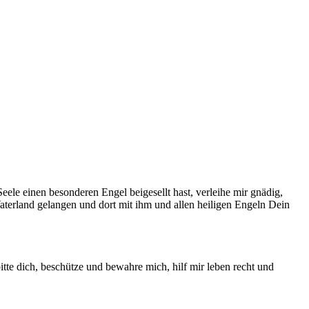
le einen besonderen Engel beigesellt hast, verleihe mir gnädig,
terland gelan­gen und dort mit ihm und allen heiligen Engeln Dein
tte dich, beschütze und bewahre mich, hilf mir le­ben recht und