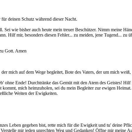
ir für deinen Schutz während dieser Nacht.
l. Sei wie bisher auch heute mein treuer Beschützer. Nimm meine Händ
kann. Hilf mir, besonders diesen Fehler... zu meiden, jene Tugend... zu
r zu Gott. Amen
 der mich auf dem Wege begleitet, Bote des Vaters, der um mich weiß
' ohne Ende! Durchtränke das Gemüt mit den Atem des Geistes! Hilf mi
st kommt, mich heimzuholen, sei du mein Begleiter zur ewigen Heimat.
meßliche Weiten der Ewigkeiten.
zes Leben gegeben bist, rette mich für die Ewigkeit und tu' deine Pfli
. Verstelle mir jeden unrechten Weg und Gedanken! Öffne mir meine 