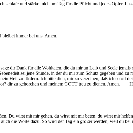
ch schlafe und stärke mich am Tag für die Pflicht und jedes Opfer. L
und bleibet immer bei uns. Amen.
 dir Dank für alle Wohltaten, die du mir an Leib und Seele jemals er
. Gebenedeit sei jene Stunde, in der du mir zum Schutz gegeben und zu
, mein Heil zu fördern. Ich bitte dich, mir zu verzeihen, daß ich so oft
fest vor? dir zu gehorchen und meinem GOTT treu zu dienen. Amen. 
üßen. Du wirst mit mir gehen, du wirst mit mir beten, du wirst mir hel
 auch die Worte dazu. So wird der Tag ein großer werden, weil du bei 