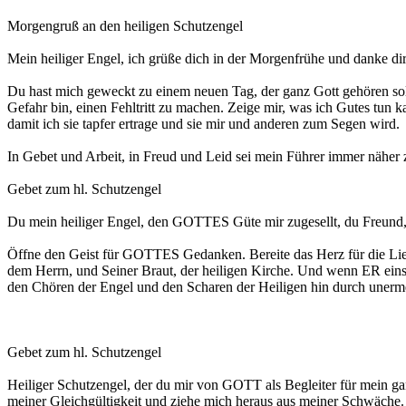
Morgengruß an den heiligen Schutzengel
Mein heiliger Engel, ich grüße dich in der Morgen­frühe und danke d
Du hast mich geweckt zu einem neuen Tag, der ganz Gott gehören sol
Gefahr bin, einen Fehltritt zu machen. Zeige mir, was ich Gutes tun 
damit ich sie tapfer ertrage und sie mir und anderen zum Segen wird.
In Gebet und Arbeit, in Freud und Leid sei mein Führer immer nähe
Gebet zum hl. Schutzengel
Du mein heiliger Engel, den GOTTES Güte mir zugesellt, du Freund,
Öffne den Geist für GOTTES Gedanken. Bereite das Herz für die Lieb
dem Herrn, und Seiner Braut, der heiligen Kirche. Und wenn ER ein
den Chören der Engel und den Scharen der Heiligen hin durch uner
Gebet zum hl. Schutzengel
Heiliger Schutzengel, der du mir von GOTT als Begleiter für mein gan
meiner Gleichgültigkeit und ziehe mich heraus aus meiner Schwäche